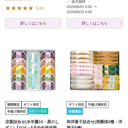
販売期間
2026/06/01 0:00
〜
5.00
2026/08/15 0:00
詳しくはこちら
詳しくはこちら
期間限定
ギフト対応
ギフト対応
手提げ袋対応
eギフト対応
手提げ袋対応
冷蔵商品
涼菓詰合せ(水羊羹10・星のし
和洋菓子詰合せ(焼饅頭2種・洋
ずく)【4/15～8月中旬発送限
菓子5種)