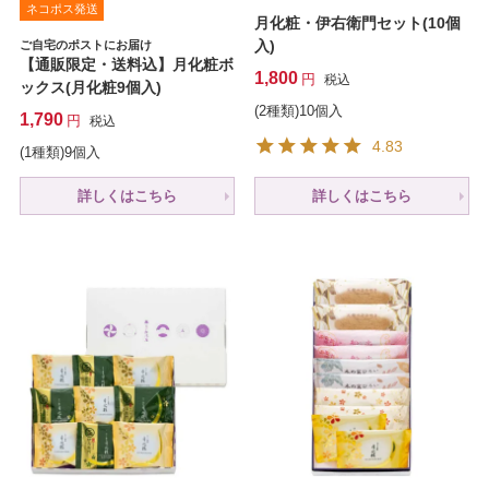
ネコポス発送
月化粧・伊右衛門セット(10個
入)
ご自宅のポストにお届け
【通販限定・送料込】月化粧ボ
1,800
税込
ックス(月化粧9個入)
(2種類)10個入
1,790
税込
4.83
(1種類)9個入
詳しくはこちら
詳しくはこちら