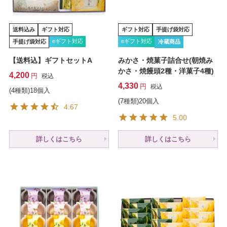
送料込み
ギフト対応
ギフト対応
手提げ袋対応
eギフト対応
eギフト対応
手提げ袋対応
冷蔵商品
【送料込】ギフトセットA
みかさ・焼菓子詰合せ(朝焼み
かさ・焼饅頭2種・洋菓子4種)
4,200
税込
4,330
税込
(4種類)18個入
(7種類)20個入
4.67
5.00
詳しくはこちら
詳しくはこちら