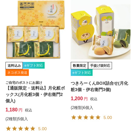
eギフト対応
送料込み
数量限定
手提げ袋対応
ネコポス発送
eギフト対応
ご自宅のポストにお届け
つきろーくんBOX詰合せ(月化
【通販限定・送料込】月化粧ボ
粧3個・伊右衛門3個)
ックス(月化粧3個・伊右衛門2
1,200
税込
個入)
(2種類)6個入
1,180
税込
5.00
(2種類)5個入
5.00