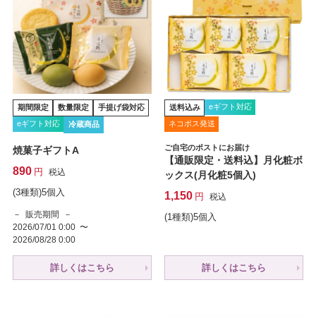
eギフト対応
期間限定
数量限定
手提げ袋対応
送料込み
eギフト対応
ネコポス発送
冷蔵商品
ご自宅のポストにお届け
焼菓子ギフトA
【通販限定・送料込】月化粧ボ
890
税込
ックス(月化粧5個入)
(3種類)5個入
1,150
税込
販売期間
(1種類)5個入
2026/07/01 0:00
〜
2026/08/28 0:00
詳しくはこちら
詳しくはこちら