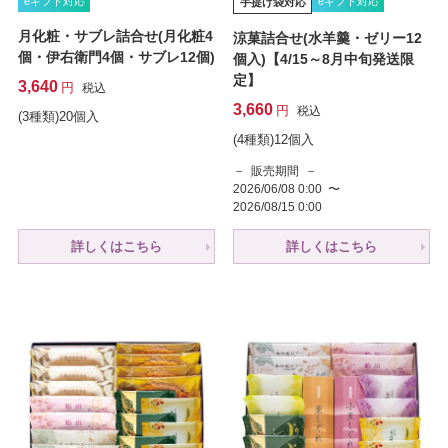
eギフト対応
eギフト対応
手提げ袋対応
月化粧・サブレ詰合せ(月化粧4
涼菓詰合せ(水羊羹・ゼリー12
個・伊右衛門4個・サブレ12個)
個入)【4/15～8月中旬発送限
定】
3,640
税込
3,660
税込
(3種類)20個入
(4種類)12個入
販売期間
2026/06/08 0:00
〜
2026/08/15 0:00
詳しくはこちら
詳しくはこちら