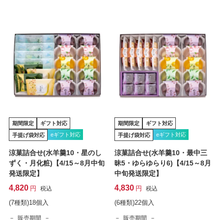
期間限定
ギフト対応
期間限定
ギフト対応
eギフト対応
eギフト対応
手提げ袋対応
手提げ袋対応
涼菓詰合せ(水羊羹10・星のし
涼菓詰合せ(水羊羹10・最中三
ずく・月化粧)【4/15～8月中旬
昧5・ゆらゆらり6)【4/15～8月
発送限定】
中旬発送限定】
4,820
4,830
税込
税込
(7種類)18個入
(6種類)22個入
販売期間
販売期間