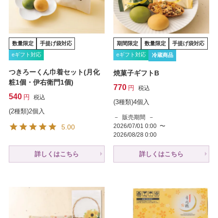
数量限定
手提げ袋対応
期間限定
数量限定
手提げ袋対応
eギフト対応
eギフト対応
冷蔵商品
つきろーくん巾着セット(月化
焼菓子ギフトB
粧1個・伊右衛門1個)
770
税込
540
税込
(3種類)4個入
(2種類)2個入
販売期間
2026/07/01 0:00
〜
5.00
2026/08/28 0:00
詳しくはこちら
詳しくはこちら