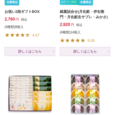
eギフト対応
冷蔵商品
冷蔵商品
お祝い2段ギフトBOX
銘菓詰合せ(月化粧・伊右衛
門・月化粧生サブレ・みかさ)
2,760
税込
2,920
税込
(4種類)9個入
(4種類)14個入
4.67
5.00
詳しくはこちら
詳しくはこちら