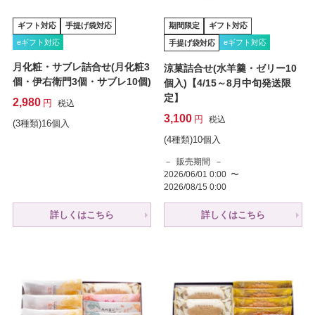
ギフト対応
手提げ袋対応
期間限定
ギフト対応
eギフト対応
eギフト対応
手提げ袋対応
月化粧・サブレ詰合せ(月化粧3
涼菓詰合せ(水羊羹・ゼリー10
個・伊右衛門3個・サブレ10個)
個入)【4/15～8月中旬発送限
定】
2,980
税込
3,100
税込
(3種類)16個入
(4種類)10個入
販売期間
2026/06/01 0:00
〜
2026/08/15 0:00
詳しくはこちら
詳しくはこちら