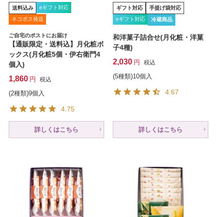
eギフト対応
送料込み
ギフト対応
手提げ袋対応
ネコポス発送
eギフト対応
冷蔵商品
ご自宅のポストにお届け
和洋菓子詰合せ(月化粧・洋菓
【通販限定・送料込】月化粧ボ
子4種)
ックス(月化粧5個・伊右衛門4
2,030
税込
個入)
(5種類)10個入
1,860
税込
4.67
(2種類)9個入
4.75
詳しくはこちら
詳しくはこちら