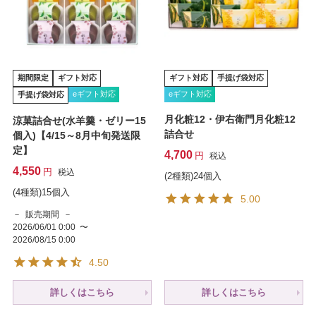
期間限定
ギフト対応
ギフト対応
手提げ袋対応
eギフト対応
eギフト対応
手提げ袋対応
月化粧12・伊右衛門月化粧12
涼菓詰合せ(水羊羹・ゼリー15
詰合せ
個入)【4/15～8月中旬発送限
定】
4,700
税込
4,550
税込
(2種類)24個入
(4種類)15個入
5.00
販売期間
2026/06/01 0:00
〜
2026/08/15 0:00
4.50
詳しくはこちら
詳しくはこちら