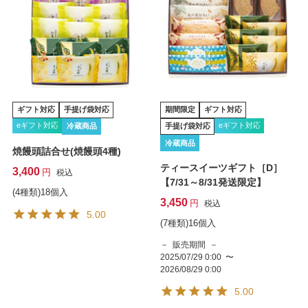
ギフト対応
手提げ袋対応
期間限定
ギフト対応
eギフト対応
eギフト対応
冷蔵商品
手提げ袋対応
冷蔵商品
焼饅頭詰合せ(焼饅頭4種)
ティースイーツギフト［D］
3,400
税込
【7/31～8/31発送限定】
(4種類)18個入
3,450
税込
5.00
(7種類)16個入
販売期間
2025/07/29 0:00
〜
2026/08/29 0:00
5.00