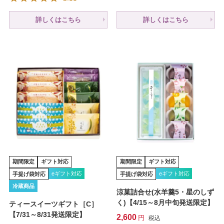
詳しくはこちら
詳しくはこちら
期間限定
ギフト対応
期間限定
ギフト対応
eギフト対応
eギフト対応
手提げ袋対応
手提げ袋対応
冷蔵商品
涼菓詰合せ(水羊羹5・星のしず
く)【4/15～8月中旬発送限定】
ティースイーツギフト［C］
【7/31～8/31発送限定】
2,600
税込