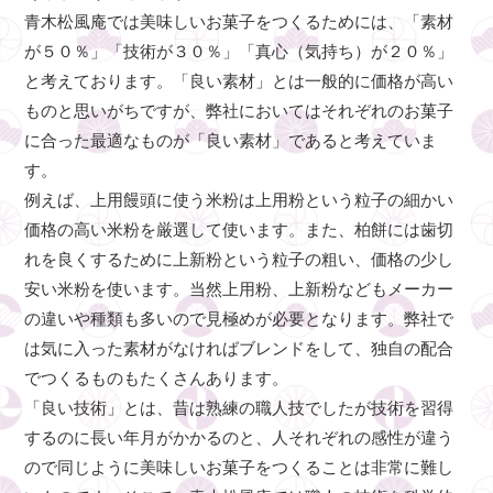
青木松風庵では美味しいお菓子をつくるためには、「素材
が５０％」「技術が３０％」「真心（気持ち）が２０％」
と考えております。「良い素材」とは一般的に価格が高い
ものと思いがちですが、弊社においてはそれぞれのお菓子
に合った最適なものが「良い素材」であると考えていま
す。
例えば、上用饅頭に使う米粉は上用粉という粒子の細かい
価格の高い米粉を厳選して使います。また、柏餅には歯切
れを良くするために上新粉という粒子の粗い、価格の少し
安い米粉を使います。当然上用粉、上新粉などもメーカー
の違いや種類も多いので見極めが必要となります。弊社で
は気に入った素材がなければブレンドをして、独自の配合
でつくるものもたくさんあります。
「良い技術」とは、昔は熟練の職人技でしたが技術を習得
するのに長い年月がかかるのと、人それぞれの感性が違う
ので同じように美味しいお菓子をつくることは非常に難し