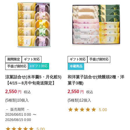
期間限定
ギフト対応
ギフト対応
手提げ袋対応
eギフト対応
手提げ袋対応
冷蔵商品
涼菓詰合せ(水羊羹5・月化粧5)
和洋菓子詰合せ(焼饅頭2種・洋
【4/15～8月中旬発送限定】
菓子3種)
2,550
2,550
税込
税込
(5種類)10個入
(5種類)12個入
販売期間
5.00
2026/06/01 0:00
〜
2026/08/15 0:00
5.00