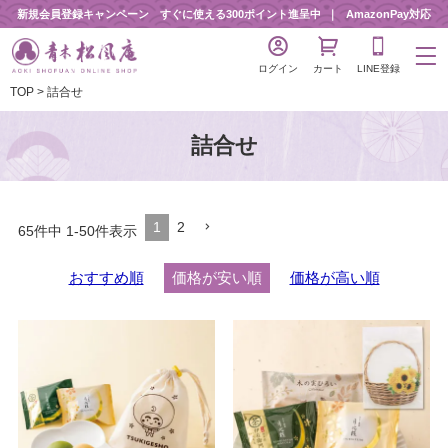
新規会員登録キャンペーン すぐに使える300ポイント進呈中
AmazonPay対応
ログイン
カート
LINE登録
TOP
詰合せ
詰合せ
1
2
65
件中
1
-
50
件表示
おすすめ順
価格が安い順
価格が高い順