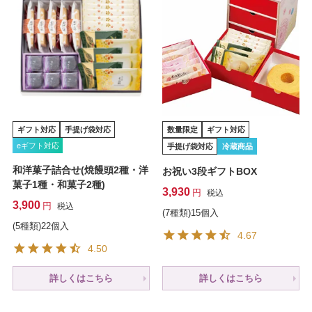
ギフト対応
手提げ袋対応
数量限定
ギフト対応
eギフト対応
手提げ袋対応
冷蔵商品
和洋菓子詰合せ(焼饅頭2種・洋
お祝い3段ギフトBOX
菓子1種・和菓子2種)
3,930
税込
3,900
税込
(7種類)15個入
(5種類)22個入
4.67
4.50
詳しくはこちら
詳しくはこちら