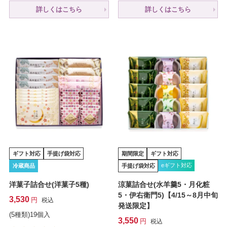
詳しくはこちら
詳しくはこちら
ギフト対応
手提げ袋対応
期間限定
ギフト対応
eギフト対応
冷蔵商品
手提げ袋対応
洋菓子詰合せ(洋菓子5種)
涼菓詰合せ(水羊羹5・月化粧
5・伊右衛門5)【4/15～8月中旬
3,530
税込
発送限定】
(5種類)19個入
3,550
税込