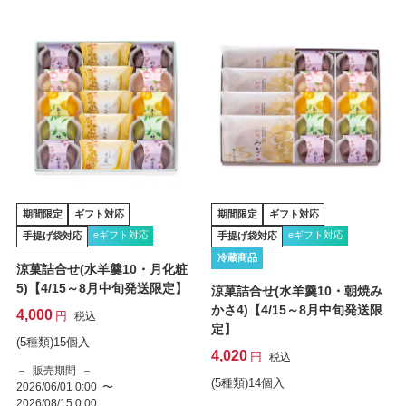
期間限定
ギフト対応
期間限定
ギフト対応
eギフト対応
eギフト対応
手提げ袋対応
手提げ袋対応
冷蔵商品
涼菓詰合せ(水羊羹10・月化粧
5)【4/15～8月中旬発送限定】
涼菓詰合せ(水羊羹10・朝焼み
かさ4)【4/15～8月中旬発送限
4,000
税込
定】
(5種類)15個入
4,020
税込
販売期間
(5種類)14個入
2026/06/01 0:00
〜
2026/08/15 0:00