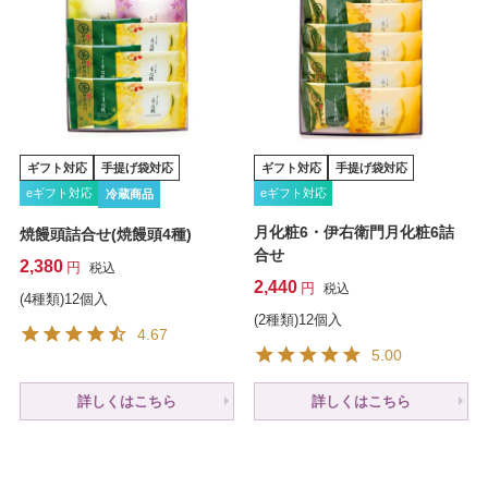
ギフト対応
手提げ袋対応
ギフト対応
手提げ袋対応
eギフト対応
eギフト対応
冷蔵商品
月化粧6・伊右衛門月化粧6詰
焼饅頭詰合せ(焼饅頭4種)
合せ
2,380
税込
2,440
税込
(4種類)12個入
(2種類)12個入
4.67
5.00
詳しくはこちら
詳しくはこちら