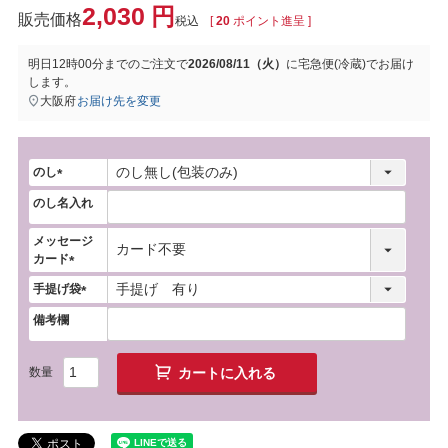
2,030
税込
[
20
ポイント進呈 ]
明日
12時00分
までのご注文で
2026/08/11（火）
に
宅急便(冷蔵)
でお届け
します。
大阪府
お届け先を変更
のし
(
のし名入れ
必
須
メッセージ
)
カード
(
手提げ袋
必
(
須
備考欄
必
)
須
)
カートに入れる