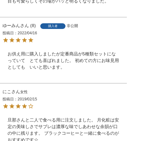
目も可愛らしくその場がパッと明るくなりました。
ゆーみん
8
非公開
購入者
投稿日
2022/04/16
お供え用に購入しましたが定番商品が5種類セットにな
っていて とても喜ばれました。 初めての方にお味見用
としても いいと思います。
にこ
女性
投稿日
2019/02/15
旦那さんと二人で食べる用に注文しました。 月化粧は安
定の美味しさでサブレは濃厚な味でしあわせな余韻が口
の中に残ります。 ブラックコーヒーと一緒に食べるのが
おすすめです☆