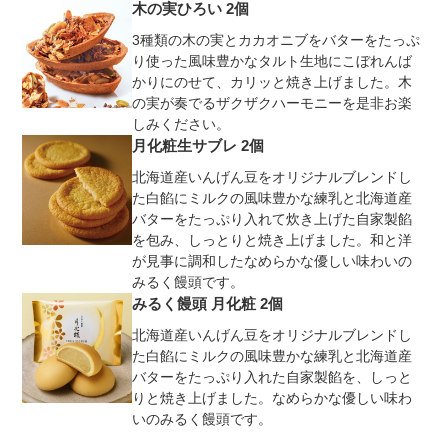
木の実ひろい 2個
3種類の木の実とカカオニブをバターをたっぷ
り使った風味豊かなタルト生地にこぼれんば
かりにのせて、カリッと焼き上げました。木
の実が奏でるザクザクハーモニーを是非お楽
しみください。
月化粧生サブレ 2個
北海道産いんげん豆をオリジナルブレンドし
た白餡にミルクの風味豊かな練乳と北海道産
バターをたっぷり入れて炊き上げた自家製餡
を包み、しっとりと焼き上げました。和と洋
が見事に調和したなめらかな優しい味わいの
みるく饅頭です。
みるく饅頭 月化粧 2個
北海道産いんげん豆をオリジナルブレンドし
た白餡にミルクの風味豊かな練乳と北海道産
バターをたっぷり入れた自家製餡を、しっと
りと焼き上げました。なめらかな優しい味わ
いのみるく饅頭です。