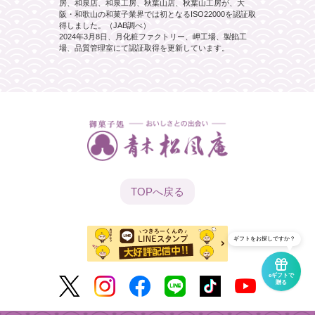
房、和泉店、和泉工房、秋葉山店、秋葉山工房が、大
阪・和歌山の和菓子業界では初となるISO22000を認証取
得しました。（JAB調べ）
2024年3月8日、月化粧ファクトリー、岬工場、製餡工
場、品質管理室にて認証取得を更新しています。
TOPへ
戻る
ギフトをお探しですか？
eギフトで
贈る