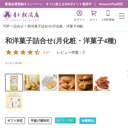
新規会員登録キャンペーン すぐに使える300ポイント進呈中
AmazonPay対応
ログイン
カート
LINE登録
TOP
詰合せ
和洋菓子詰合せ(月化粧・洋菓子4種)
和洋菓子詰合せ(月化粧・洋菓子4種)
レビュー件数：3
4.67
商品番号
007366
eギフト対応
ギフト対応
手提げ袋対応
冷蔵商品