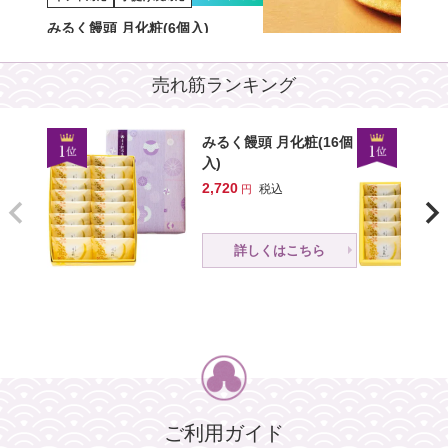
みるく饅頭 月化粧(6個入)
eギフ
ギフト対応
手提げ袋対応
1,050
税込
売れ筋ランキング
朝焼みかさ(5個入)
詳しくはこちら
1,170
税込
みるく饅頭 月化粧(16個
詳しくはこちら
入)
2,720
税込
詳しくはこちら
ご利用ガイド