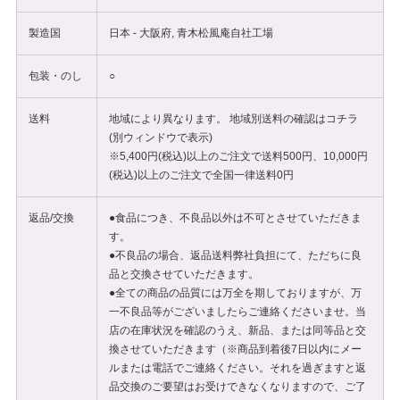
製造国
日本 - 大阪府, 青木松風庵自社工場
包装・のし
○
送料
地域により異なります。 地域別送料の確認は
コチラ
(別ウィンドウで表示)
※5,400円(税込)以上のご注文で送料500円、10,000円
(税込)以上のご注文で全国一律送料0円
返品/交換
●食品につき、不良品以外は不可とさせていただきま
す。
●不良品の場合、返品送料弊社負担にて、ただちに良
品と交換させていただきます。
●全ての商品の品質には万全を期しておりますが、万
一不良品等がございましたらご連絡くださいませ。当
店の在庫状況を確認のうえ、新品、または同等品と交
換させていただきます（※商品到着後7日以内にメー
ルまたは電話でご連絡ください。それを過ぎますと返
品交換のご要望はお受けできなくなりますので、ご了