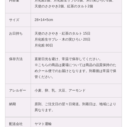
内容量
月化粧2個、月化粧生サブレ2個、木の実ひろい2個、
天使のささやき2個、紅茶のタルト2個
サイズ
28×14×5cm
お日持ち
天使のささやき・紅茶のタルト 15日
月化粧生サブレ・木の実ひろい 20日
月化粧 80日
保存方法
直射日光を避け、常温で保存してください。
※こちらの商品は夏場については商品の品質保持のた
めクール便でのお届けとなります。到着後は常温で保
管ください。
アレルギー
小麦、卵、乳、大豆、アーモンド
納期
原則、ご注文日の翌々日発送。到着日は、地域により
異なります。
配送会社
ヤマト運輸