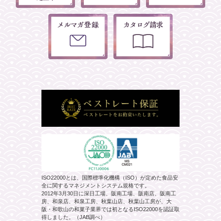
ISO22000とは、国際標準化機構（ISO）が定めた食品安
全に関するマネジメントシステム規格です。
2012年3月30日に深日工場、阪南工場、阪南店、阪南工
房、和泉店、和泉工房、秋葉山店、秋葉山工房が、大
阪・和歌山の和菓子業界では初となるISO22000を認証取
得しました。（JAB調べ）