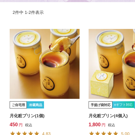
2
件中
1
-
2
件表示
eギフト対応
ご自宅用
冷蔵商品
手提げ袋対応
月化粧プリン(1個)
月化粧プリン(4個入)
450
1,800
税込
税込
4.83
5.00