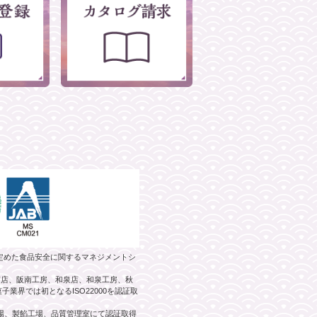
）が定めた食品安全に関するマネジメントシ
阪南店、阪南工房、和泉店、和泉工房、秋
業界では初となるISO22000を認証取
工場、製餡工場、品質管理室にて認証取得