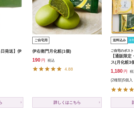
e
ご自宅用
送料込み
当日発送】伊
伊右衛門月化粧(1個)
ご自宅のポスト
【通販限定
190
税込
ス(月化粧3
4.88
1,180
税
(2種類)5個入
ら
詳しくはこちら