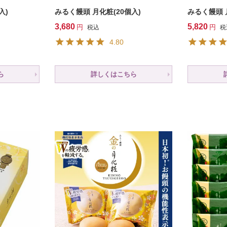
入)
みるく饅頭 月化粧(20個入)
みるく饅頭 
3,680
5,820
税込
税
4.80
ら
詳しくはこちら