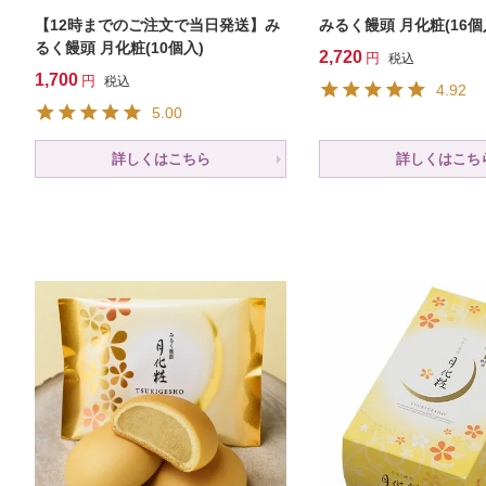
【12時までのご注文で当日発送】み
みるく饅頭 月化粧(16個
るく饅頭 月化粧(10個入)
2,720
税込
1,700
税込
4.92
5.00
詳しくはこちら
詳しくはこち