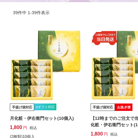
39
件中
1
-
39
件表示
eギフト対応
手提げ袋対応
手提げ袋対応
お急ぎ便
月化粧・伊右衛門セット(10個入)
【12時までのご注文で
化粧・伊右衛門セット(1
1,800
税込
1,800
税込
(2種類)10個入