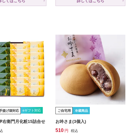
詳しくはこちら
詳しくはこちら
eギフト対応
手提げ袋対応
ご自宅用
冷蔵商品
伊右衛門月化粧15詰合せ
お吟さま(3個入)
510
込
税込