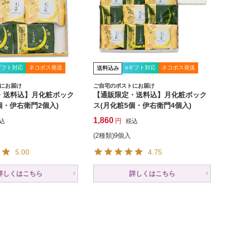
ギフト対応
ネコポス発送
eギフト対応
ネコポス発送
送料込み
にお届け
ご自宅のポストにお届け
・送料込】月化粧ボック
【通販限定・送料込】月化粧ボック
個・伊右衛門2個入)
ス(月化粧5個・伊右衛門4個入)
1,860
込
税込
(2種類)9個入
5.00
4.75
詳しくはこちら
詳しくはこちら