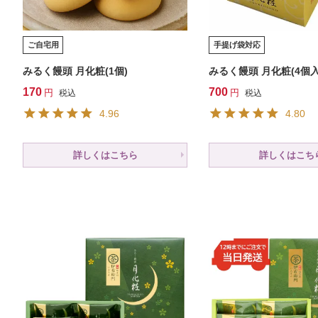
ご自宅用
手提げ袋対応
みるく饅頭 月化粧(1個)
みるく饅頭 月化粧(4個入
170
700
税込
税込
4.96
4.80
詳しくはこちら
詳しくはこち