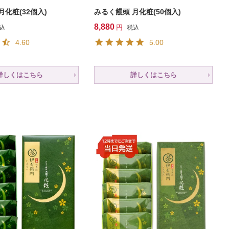
月化粧(32個入)
みるく饅頭 月化粧(50個入)
8,880
込
税込
4.60
5.00
詳しくはこちら
詳しくはこちら