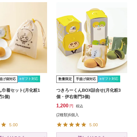
eギフト対応
eギフト対応
提げ袋対応
数量限定
手提げ袋対応
ん巾着セット(月化粧1
つきろーくんBOX詰合せ(月化粧3
1個)
個・伊右衛門3個)
1,200
税込
(2種類)6個入
5.00
5.00