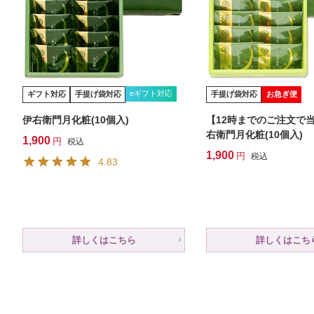
eギフト対応
ギフト対応
手提げ袋対応
手提げ袋対応
お急ぎ便
伊右衛門月化粧(10個入)
【12時までのご注文で
右衛門月化粧(10個入)
1,900
税込
1,900
税込
4.83
詳しくはこちら
詳しくはこち