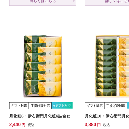
詳しくはこちら
詳しくはこち
eギフト対応
ギフト対応
手提げ袋対応
ギフト対応
手提げ袋対応
月化粧6・伊右衛門月化粧6詰合せ
月化粧10・伊右衛門月化
2,440
3,880
税込
税込