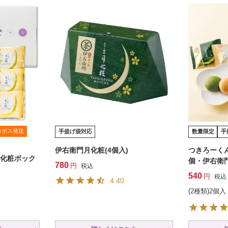
コポス発送
手提げ袋対応
数量限定
手
伊右衛門月化粧(4個入)
つきろーく
化粧ボック
個・伊右衛門
780
税込
540
税込
4.40
(2種類)2個入