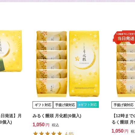
eギフト対応
ギフト対応
手提げ袋対応
手提げ袋対応
当日発送】月
みるく饅頭 月化粧(6個入)
【12時ま
0個入)
るく饅頭 月
1,050
税込
1,050
税
4.85