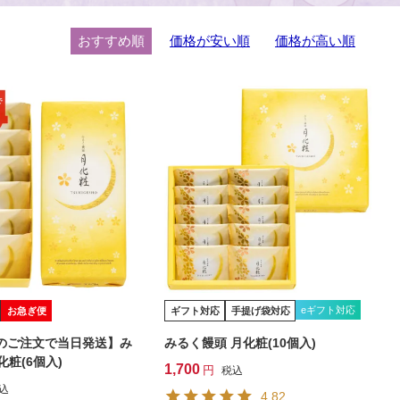
おすすめ順
価格が安い順
価格が高い順
eギフト対応
お急ぎ便
ギフト対応
手提げ袋対応
でのご注文で当日発送】み
みるく饅頭 月化粧(10個入)
化粧(6個入)
1,700
税込
込
4.82