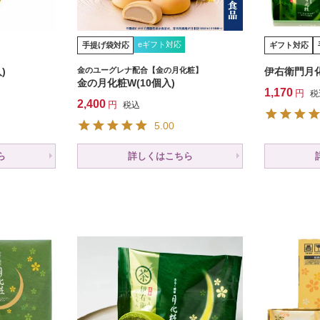
eギフト対応
手提げ袋対応
ギフト対応
)
金のユーグレナ配合【金の月化粧】
伊右衛門月化
金の月化粧W(10個入)
1,170
税
2,400
税込
5.00
ら
詳しくはこちら