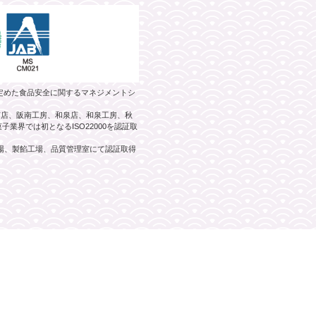
）が定めた食品安全に関するマネジメントシ
阪南店、阪南工房、和泉店、和泉工房、秋
業界では初となるISO22000を認証取
工場、製餡工場、品質管理室にて認証取得