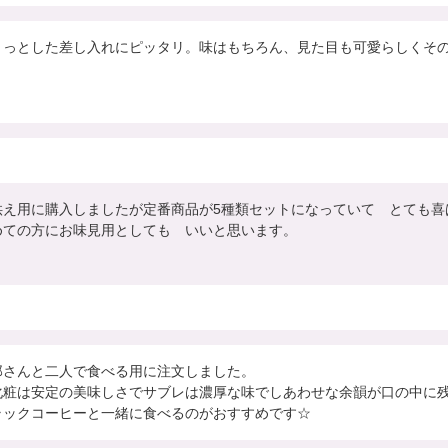
ょっとした差し入れにピッタリ。味はもちろん、見た目も可愛らしくそ
供え用に購入しましたが定番商品が5種類セットになっていて　とても喜ば
めての方にお味見用としても　いいと思います。
那さんと二人で食べる用に注文しました。

化粧は安定の美味しさでサブレは濃厚な味でしあわせな余韻が口の中に残
ラックコーヒーと一緒に食べるのがおすすめです☆