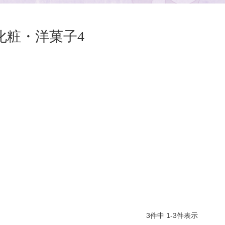
化粧・洋菓子4
3
件中
1
-
3
件表示