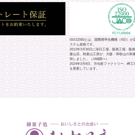
ISO22000とは、国際標準化機構（ISO
ステム規格です。
2012年3月30日に深日工場、阪南工場、
葉山店、秋葉山工房が、大阪・和歌山の和菓子
得しました。（JAB調べ）
2024年3月8日、月化粧ファクトリー、岬
を更新しています。