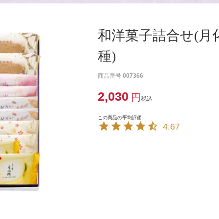
和洋菓子詰合せ(月
種)
商品番号
007366
2,030
税込
4.67