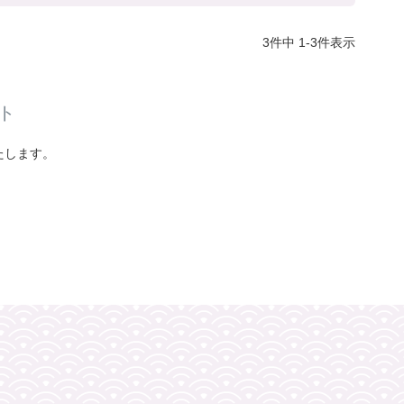
3
件中
1
-
3
件表示
ト
たします。