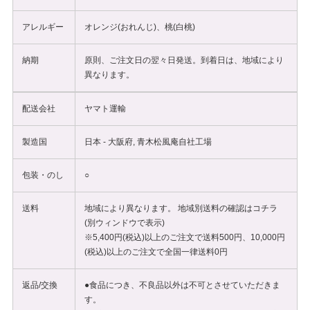
アレルギー
オレンジ(おれんじ)、桃(白桃)
納期
原則、ご注文日の翌々日発送。到着日は、地域により
異なります。
配送会社
ヤマト運輸
製造国
日本 - 大阪府, 青木松風庵自社工場
包装・のし
○
送料
地域により異なります。 地域別送料の確認は
コチラ
(別ウィンドウで表示)
※5,400円(税込)以上のご注文で送料500円、10,000円
(税込)以上のご注文で全国一律送料0円
返品/交換
●食品につき、不良品以外は不可とさせていただきま
す。