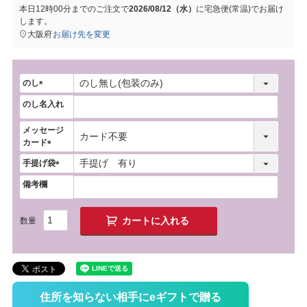
本日
12時00分
までのご注文で
2026/08/12（水）
に
宅急便(常温)
でお届け
します。
大阪府
お届け先を変更
のし
(
のし名入れ
必
須
メッセージ
)
カード
(
手提げ袋
必
(
須
備考欄
必
)
須
)
カートに入れる
住所を知らない相手にeギフトで贈る