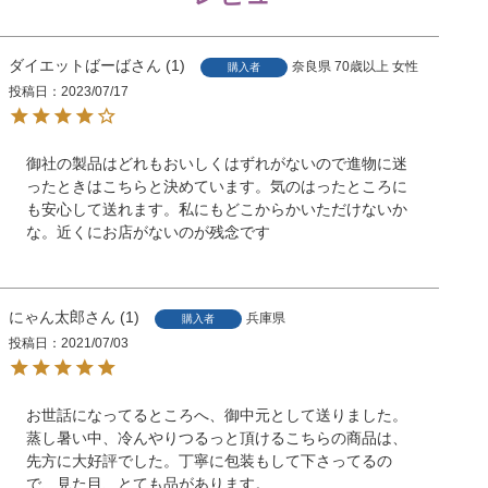
ダイエットばーば
1
奈良県
70歳以上
女性
購入者
投稿日
2023/07/17
御社の製品はどれもおいしくはずれがないので進物に迷
ったときはこちらと決めています。気のはったところに
も安心して送れます。私にもどこからかいただけないか
な。近くにお店がないのが残念です
にゃん太郎
1
兵庫県
購入者
投稿日
2021/07/03
お世話になってるところへ、御中元として送りました。
蒸し暑い中、冷んやりつるっと頂けるこちらの商品は、
先方に大好評でした。丁寧に包装もして下さってるの
で、見た目、とても品があります。