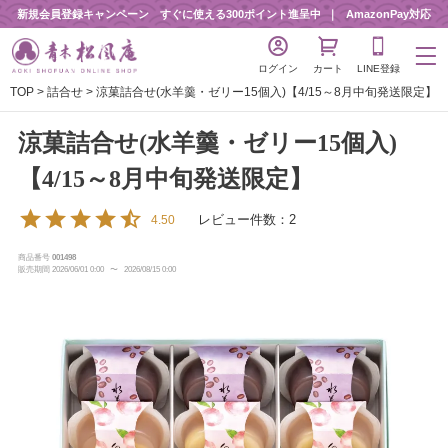
新規会員登録キャンペーン すぐに使える300ポイント進呈中
AmazonPay対応
ログイン
カート
LINE登録
TOP
詰合せ
涼菓詰合せ(水羊羹・ゼリー15個入)【4/15～8月中旬発送限定】
涼菓詰合せ(水羊羹・ゼリー15個入)
【4/15～8月中旬発送限定】
レビュー件数：2
4.50
商品番号
001498
販売期間
2026/06/01 0:00
〜
2026/08/15 0:00