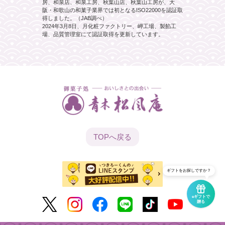
房、和泉店、和泉工房、秋葉山店、秋葉山工房が、大
阪・和歌山の和菓子業界では初となるISO22000を認証取
得しました。（JAB調べ）
2024年3月8日、月化粧ファクトリー、岬工場、製餡工
場、品質管理室にて認証取得を更新しています。
TOPへ
戻る
ギフトをお探しですか？
eギフトで
贈る