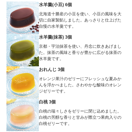
水羊羹(小豆) 6個
北海道十勝産の小豆を使い、小豆の風味を大
切に自家製餡しました。あっさりと仕上げた
自慢の水羊羹です。
水羊羹(抹茶) 3個
京都・宇治抹茶を使い、丹念に炊きあげまし
た。抹茶の風味と香りが豊かに広がる抹茶の
水羊羹です。
おれんじ 3個
オレンジ果汁のゼリーにフレッシュな夏みか
んを浮かべました。さわやかな酸味のオレン
ジゼリーです。
白桃 3個
白桃の瑞々しさをゼリーに閉じ込めました。
白桃の芳醇な香りと甘みが際立つ果肉入りの
白桃ゼリーです。