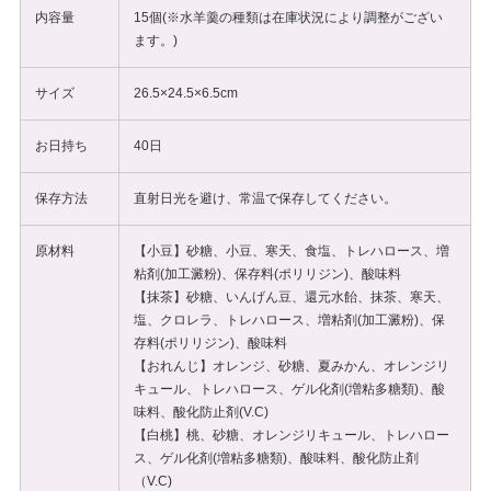
内容量
15個(※水羊羹の種類は在庫状況により調整がござい
ます。)
サイズ
26.5×24.5×6.5cm
お日持ち
40日
保存方法
直射日光を避け、常温で保存してください。
原材料
【小豆】砂糖、小豆、寒天、食塩、トレハロース、増
粘剤(加工澱粉)、保存料(ポリリジン)、酸味料
【抹茶】砂糖、いんげん豆、還元水飴、抹茶、寒天、
塩、クロレラ、トレハロース、増粘剤(加工澱粉)、保
存料(ポリリジン)、酸味料
【おれんじ】オレンジ、砂糖、夏みかん、オレンジリ
キュール、トレハロース、ゲル化剤(増粘多糖類)、酸
味料、酸化防止剤(V.C)
【白桃】桃、砂糖、オレンジリキュール、トレハロー
ス、ゲル化剤(増粘多糖類)、酸味料、酸化防止剤
（V.C)