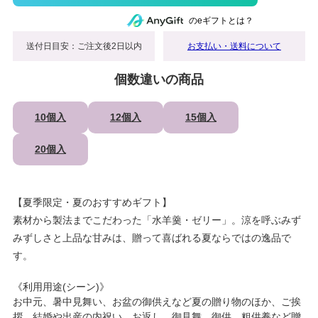
のeギフトとは？
送付日目安：ご注文後2日以内
お支払い・送料について
個数違いの商品
10個入
12個入
15個入
20個入
【夏季限定・夏のおすすめギフト】
素材から製法までこだわった「水羊羹・ゼリー」。涼を呼ぶみず
みずしさと上品な甘みは、贈って喜ばれる夏ならではの逸品で
す。
《利用用途(シーン)》
お中元、暑中見舞い、お盆の御供えなど夏の贈り物のほか、ご挨
拶、結婚や出産の内祝い、お返し、御見舞、御供、粗供養など贈