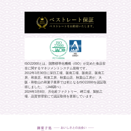
ISO22000とは、国際標準化機構（ISO）が定めた食品安
全に関するマネジメントシステム規格です。
2012年3月30日に深日工場、阪南工場、阪南店、阪南工
房、和泉店、和泉工房、秋葉山店、秋葉山工房が、大
阪・和歌山の和菓子業界では初となるISO22000を認証取
得しました。（JAB調べ）
2024年3月8日、月化粧ファクトリー、岬工場、製餡工
場、品質管理室にて認証取得を更新しています。