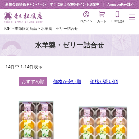
新規会員登録キャンペーン すぐに使える300ポイント進呈中
AmazonPay対応
ログイン
カート
LINE登録
TOP
季節限定商品
水羊羹・ゼリー詰合せ
水羊羹・ゼリー詰合せ
14
件中
1
-
14
件表示
おすすめ順
価格が安い順
価格が高い順