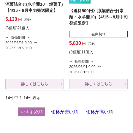
eギフト対応
涼菓詰合せ(水羊羹10・焼菓子)
【4/15～8月中旬発送限定】
《送料500円》涼菓詰合せ(素
麺・水羊羹10)【4/15～8月中旬
5,130
税込
発送限定】
(8種類)21個入
在庫切れ
販売期間
2026/06/01 0:00
〜
5,830
税込
2026/08/15 0:00
(5種類)11個入
販売期間
2026/06/01 0:00
〜
2026/08/16 0:00
詳しくはこちら
詳しくはこちら
14
件中
1
-
14
件表示
おすすめ順
価格が安い順
価格が高い順