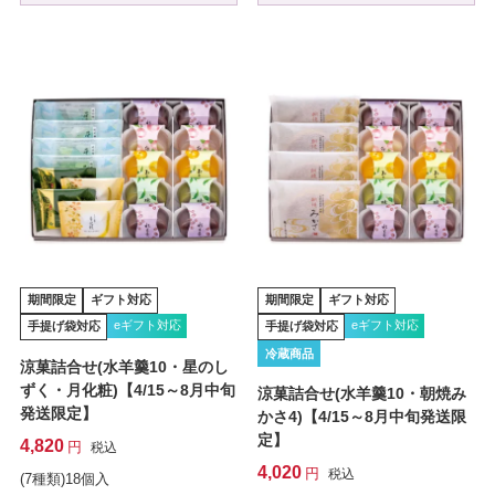
期間限定
ギフト対応
期間限定
ギフト対応
eギフト対応
eギフト対応
手提げ袋対応
手提げ袋対応
冷蔵商品
涼菓詰合せ(水羊羹10・星のし
ずく・月化粧)【4/15～8月中旬
涼菓詰合せ(水羊羹10・朝焼み
発送限定】
かさ4)【4/15～8月中旬発送限
定】
4,820
税込
4,020
税込
(7種類)18個入