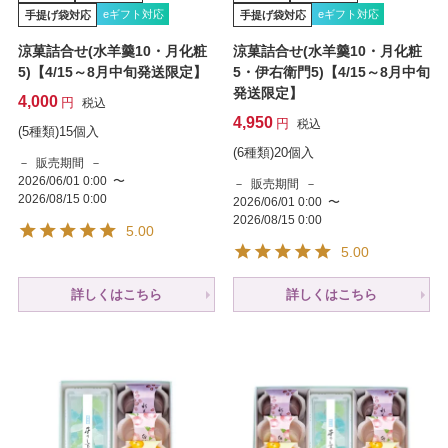
eギフト対応
eギフト対応
手提げ袋対応
手提げ袋対応
涼菓詰合せ(水羊羹10・月化粧
涼菓詰合せ(水羊羹10・月化粧
5)【4/15～8月中旬発送限定】
5・伊右衛門5)【4/15～8月中旬
発送限定】
4,000
税込
4,950
税込
(5種類)15個入
(6種類)20個入
販売期間
2026/06/01 0:00
〜
販売期間
2026/08/15 0:00
2026/06/01 0:00
〜
2026/08/15 0:00
5.00
5.00
詳しくはこちら
詳しくはこちら