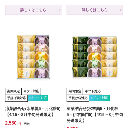
詳しくはこちら
詳しくはこちら
期間限定
ギフト対応
期間限定
ギフト対応
eギフト対応
eギフト対応
手提げ袋対応
手提げ袋対応
涼菓詰合せ(水羊羹5・月化粧5)
涼菓詰合せ(水羊羹5・月化粧
【4/15～8月中旬発送限定】
5・伊右衛門5)【4/15～8月中旬
発送限定】
2,550
税込