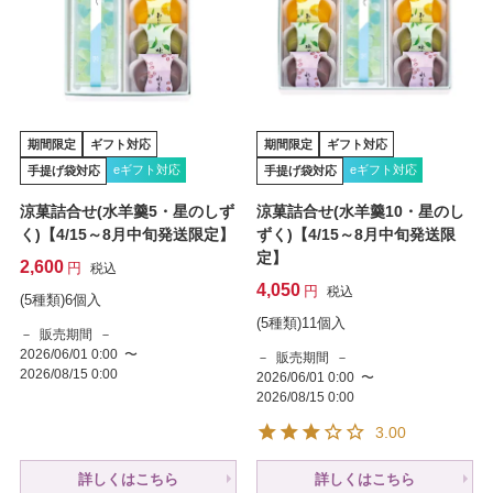
期間限定
ギフト対応
期間限定
ギフト対応
eギフト対応
eギフト対応
手提げ袋対応
手提げ袋対応
涼菓詰合せ(水羊羹5・星のしず
涼菓詰合せ(水羊羹10・星のし
く)【4/15～8月中旬発送限定】
ずく)【4/15～8月中旬発送限
定】
2,600
税込
4,050
税込
(5種類)6個入
(5種類)11個入
販売期間
2026/06/01 0:00
〜
販売期間
2026/08/15 0:00
2026/06/01 0:00
〜
2026/08/15 0:00
3.00
詳しくはこちら
詳しくはこちら