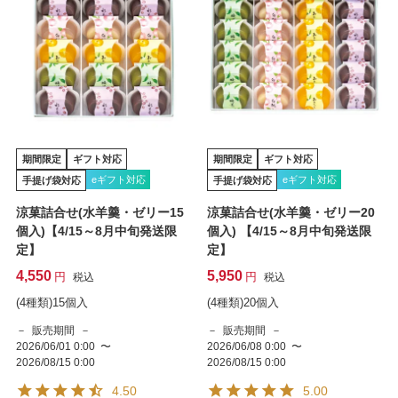
期間限定
ギフト対応
期間限定
ギフト対応
eギフト対応
eギフト対応
手提げ袋対応
手提げ袋対応
涼菓詰合せ(水羊羹・ゼリー15
涼菓詰合せ(水羊羹・ゼリー20
個入)【4/15～8月中旬発送限
個入) 【4/15～8月中旬発送限
定】
定】
4,550
5,950
税込
税込
(4種類)15個入
(4種類)20個入
販売期間
販売期間
2026/06/01 0:00
〜
2026/06/08 0:00
〜
2026/08/15 0:00
2026/08/15 0:00
4.50
5.00