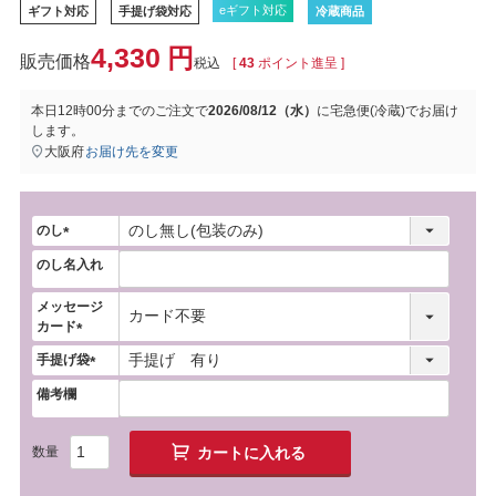
eギフト対応
ギフト対応
手提げ袋対応
冷蔵商品
4,330
税込
[
43
ポイント進呈 ]
本日
12時00分
までのご注文で
2026/08/12（水）
に
宅急便(冷蔵)
でお届け
します。
大阪府
お届け先を変更
のし
(
のし名入れ
必
須
メッセージ
)
カード
(
手提げ袋
必
(
須
備考欄
必
)
須
)
カートに入れる