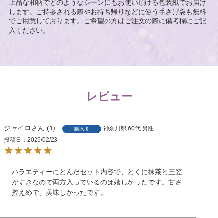
上品な和柄でどのようなシーンにもお使い頂ける包装紙でお届け
します。ご持参される際やお持ち帰りなどに使う手さげ袋も無料
でご用意しております。ご希望の方はご注文の際に備考欄にご記
入ください。
レビュー
ジャイロ
1
神奈川県
60代
男性
購入者
投稿日
2025/02/23
バラエティーにとんだセット内容で、とくに抹茶と三笠
がすきなので両方入っているのは嬉しかったです。甘さ
控えめで、美味しかったです。