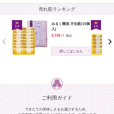
eギフ
ギフト対応
手提げ袋対応
1,050
税込
売れ筋ランキング
朝焼みかさ(5個入)
詳しくはこちら
1,170
税込
みるく饅頭 月化粧(16個
詳しくはこちら
入)
2,720
税込
詳しくはこちら
ご利用ガイド
できたての美味しさをお届けするため、