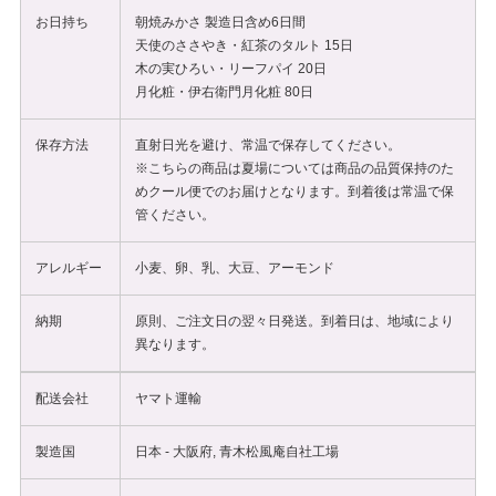
お日持ち
朝焼みかさ 製造日含め6日間
天使のささやき・紅茶のタルト 15日
木の実ひろい・リーフパイ 20日
月化粧・伊右衛門月化粧 80日
保存方法
直射日光を避け、常温で保存してください。
※こちらの商品は夏場については商品の品質保持のた
めクール便でのお届けとなります。到着後は常温で保
管ください。
アレルギー
小麦、卵、乳、大豆、アーモンド
納期
原則、ご注文日の翌々日発送。到着日は、地域により
異なります。
配送会社
ヤマト運輸
製造国
日本 - 大阪府, 青木松風庵自社工場