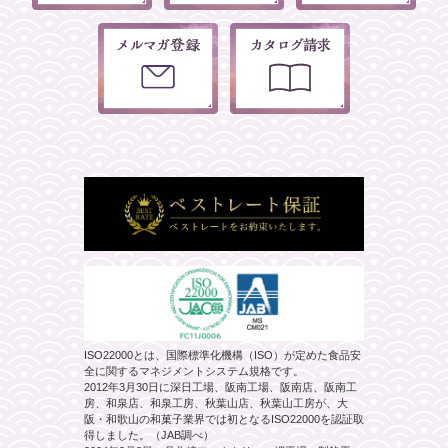
ISO22000とは、国際標準化機構（ISO）が定めた食品安
全に関するマネジメントシステム規格です。
2012年3月30日に深日工場、阪南工場、阪南店、阪南工
房、和泉店、和泉工房、秋葉山店、秋葉山工房が、大
阪・和歌山の和菓子業界では初となるISO22000を認証取
得しました。（JAB調べ）