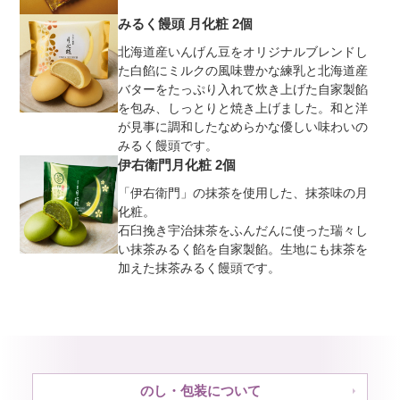
みるく饅頭 月化粧 2個
北海道産いんげん豆をオリジナルブレンドし
た白餡にミルクの風味豊かな練乳と北海道産
バターをたっぷり入れて炊き上げた自家製餡
を包み、しっとりと焼き上げました。和と洋
が見事に調和したなめらかな優しい味わいの
みるく饅頭です。
伊右衛門月化粧 2個
「伊右衛門」の抹茶を使用した、抹茶味の月
化粧。
石臼挽き宇治抹茶をふんだんに使った瑞々し
い抹茶みるく餡を自家製餡。生地にも抹茶を
加えた抹茶みるく饅頭です。
のし・包装について