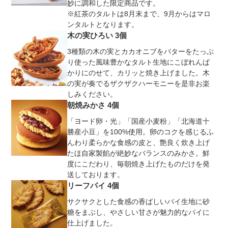
妙に調和した限定商品です。
※紅茶のタルトは8月末まで、9月からはマロ
ンタルトとなります。
木の実ひろい 3個
3種類の木の実とカカオニブをバターをたっぷ
り使った風味豊かなタルト生地にこぼれんば
かりにのせて、カリッと焼き上げました。木
の実が奏でるザクザクハーモニーを是非お楽
しみください。
朝焼みかさ 4個
「ヨード卵・光」「国産小麦粉」「北海道十
勝産小豆」を100%使用。卵のコクを感じるふ
んわり柔らかな食感の皮と、艶良く炊き上げ
たほ自家製餡が絶妙なバランスのみかさ。鮮
度にこだわり、毎朝焼き上げたものだけを発
送しております。
リーフパイ 4個
サクサクとした食感の香ばしいパイ生地に砂
糖をまぶし、やさしい甘さが魅力的なパイに
仕上げました。