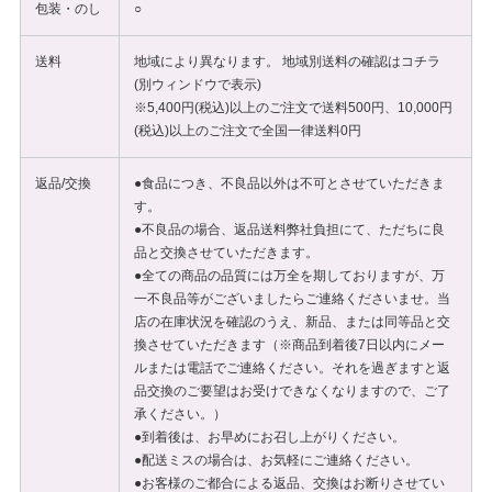
包装・のし
○
送料
地域により異なります。 地域別送料の確認は
コチラ
(別ウィンドウで表示)
※5,400円(税込)以上のご注文で送料500円、10,000円
(税込)以上のご注文で全国一律送料0円
返品/交換
●食品につき、不良品以外は不可とさせていただきま
す。
●不良品の場合、返品送料弊社負担にて、ただちに良
品と交換させていただきます。
●全ての商品の品質には万全を期しておりますが、万
一不良品等がございましたらご連絡くださいませ。当
店の在庫状況を確認のうえ、新品、または同等品と交
換させていただきます（※商品到着後7日以内にメー
ルまたは電話でご連絡ください。それを過ぎますと返
品交換のご要望はお受けできなくなりますので、ご了
承ください。）
●到着後は、お早めにお召し上がりください。
●配送ミスの場合は、お気軽にご連絡ください。
●お客様のご都合による返品、交換はお断りさせてい