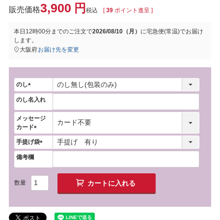
3,900
税込
[
39
ポイント進呈 ]
本日
12時00分
までのご注文で
2026/08/10（月）
に
宅急便(常温)
でお届け
します。
大阪府
お届け先を変更
のし
(
のし名入れ
必
須
メッセージ
)
カード
(
手提げ袋
必
(
須
備考欄
必
)
須
)
カートに入れる