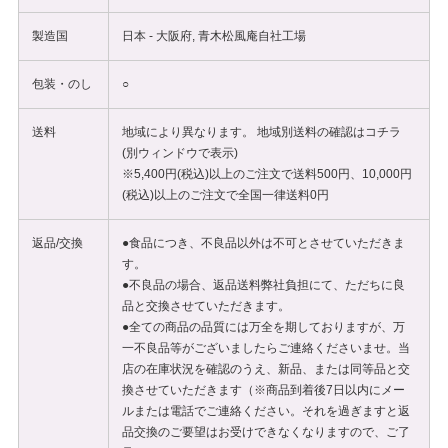
製造国
日本 - 大阪府, 青木松風庵自社工場
包装・のし
○
送料
地域により異なります。 地域別送料の確認は
コチラ
(別ウィンドウで表示)
※5,400円(税込)以上のご注文で送料500円、10,000円
(税込)以上のご注文で全国一律送料0円
返品/交換
●食品につき、不良品以外は不可とさせていただきま
す。
●不良品の場合、返品送料弊社負担にて、ただちに良
品と交換させていただきます。
●全ての商品の品質には万全を期しておりますが、万
一不良品等がございましたらご連絡くださいませ。当
店の在庫状況を確認のうえ、新品、または同等品と交
換させていただきます（※商品到着後7日以内にメー
ルまたは電話でご連絡ください。それを過ぎますと返
品交換のご要望はお受けできなくなりますので、ご了