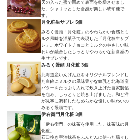
天の入った蜜で固めて表面を乾燥させまし
た。シャリッとした食感が楽しい琥珀糖で
す。
月化粧生サブレ 5個
みるく饅頭「月化粧」のやわらかい食感とミ
ルク風味を洋菓子で表現した「月化粧生サブ
レ」。ホワイトチョコとミルクのやさしい味
わいが融合したしっとりやわらかな新食感の
生サブレです。
みるく饅頭 月化粧 3個
北海道産いんげん豆をオリジナルブレンドし
た白餡にミルクの風味豊かな練乳と北海道産
バターをたっぷり入れて炊き上げた自家製餡
を包み、しっとりと焼き上げました。和と洋
が見事に調和したなめらかな優しい味わいの
みるく饅頭です。
伊右衛門月化粧 3個
「伊右衛門」の抹茶を使用した、抹茶味の月
化粧。
石臼挽き宇治抹茶をふんだんに使った瑞々し