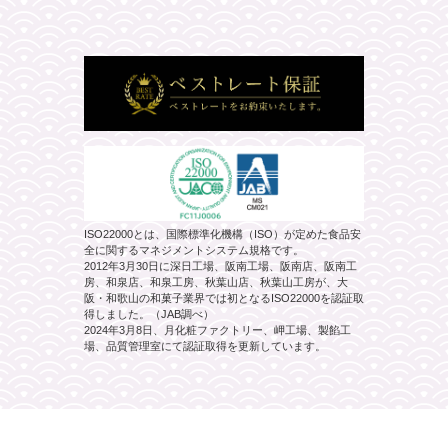
ISO22000とは、国際標準化機構（ISO）が定めた食品安
全に関するマネジメントシステム規格です。
2012年3月30日に深日工場、阪南工場、阪南店、阪南工
房、和泉店、和泉工房、秋葉山店、秋葉山工房が、大
阪・和歌山の和菓子業界では初となるISO22000を認証取
得しました。（JAB調べ）
2024年3月8日、月化粧ファクトリー、岬工場、製餡工
場、品質管理室にて認証取得を更新しています。