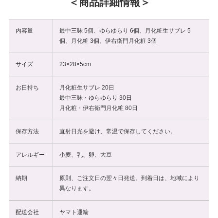
商品詳細情報
内容量
最中三昧 5個、ゆらゆらり 6個、月化粧生サブレ 5
個、月化粧 3個、伊右衛門月化粧 3個
サイズ
23×28×5cm
お日持ち
月化粧生サブレ 20日
最中三昧・ゆらゆらり 30日
月化粧・伊右衛門月化粧 80日
保存方法
直射日光を避け、常温で保存してください。
アレルギー
小麦、乳、卵、大豆
納期
原則、ご注文日の翌々日発送。到着日は、地域により
異なります。
配送会社
ヤマト運輸