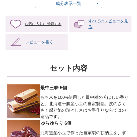
成分表示一覧
すべてのレビューを見
お気に入りに登録する
る
レビューを書く
セット内容
最中三昧 5個
もち米を100%使用した最中種の芳ばしい香り
と、北海道十勝産小豆の自家製餡。皮のさく
さく感と餡の瑞々しさはお手作りならではの
逸品です。
ゆらゆらり 6個
北海道産小豆で作った自家製の甘納豆を、寒