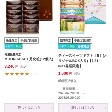
数量限定
手提げ袋対応
期間限定
手提げ袋対応
eギフト対応
eギフト対応
冷蔵商品
毎週数量限定
ティースイーツギフト［B］(オ
MOONCACAO 月化粧(12個入)
リジナルBOX入り)【7/31～
8/31発送限定】
3,240
税込
1,600
5.00
税込
(5種類)8個入
販売期間
2025/07/29 0:00
〜
2026/08/29 0:00
詳しくはこちら
詳しくはこちら