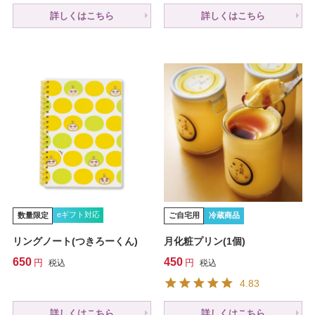
詳しくはこちら
詳しくはこちら
eギフト対応
数量限定
ご自宅用
冷蔵商品
リングノート(つきろーくん)
月化粧プリン(1個)
650
450
税込
税込
4.83
詳しくはこちら
詳しくはこちら