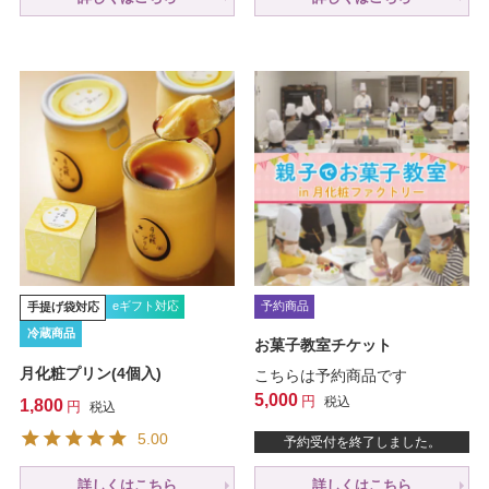
eギフト対応
予約商品
手提げ袋対応
冷蔵商品
お菓子教室チケット
月化粧プリン(4個入)
こちらは予約商品です
5,000
税込
1,800
税込
5.00
予約受付を終了しました。
詳しくはこちら
詳しくはこちら