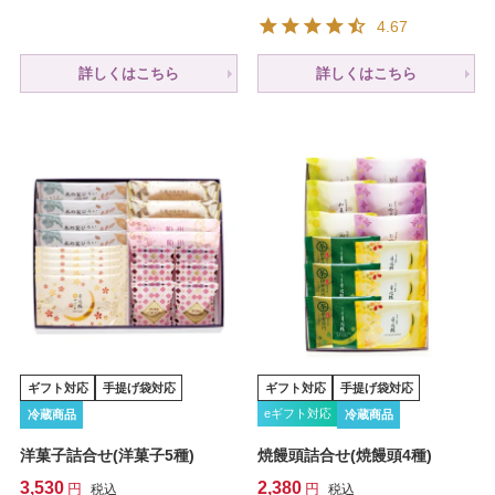
4.67
詳しくはこちら
詳しくはこちら
ギフト対応
手提げ袋対応
ギフト対応
手提げ袋対応
eギフト対応
冷蔵商品
冷蔵商品
洋菓子詰合せ(洋菓子5種)
焼饅頭詰合せ(焼饅頭4種)
3,530
2,380
税込
税込