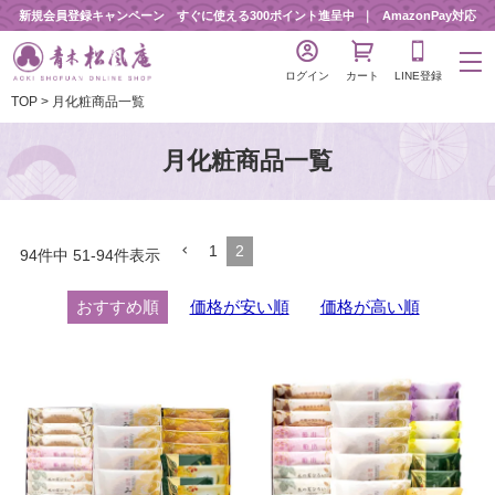
新規会員登録キャンペーン すぐに使える300ポイント進呈中
AmazonPay対応
ログイン
カート
LINE登録
TOP
月化粧商品一覧
月化粧商品一覧
1
2
94
件中
51
-
94
件表示
おすすめ順
価格が安い順
価格が高い順