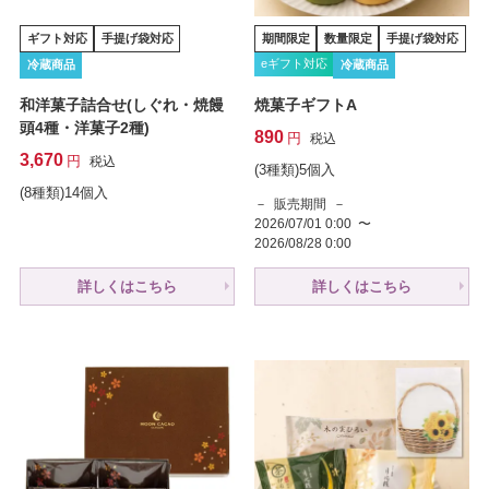
ギフト対応
手提げ袋対応
期間限定
数量限定
手提げ袋対応
eギフト対応
冷蔵商品
冷蔵商品
和洋菓子詰合せ(しぐれ・焼饅
焼菓子ギフトA
頭4種・洋菓子2種)
890
税込
3,670
税込
(3種類)5個入
(8種類)14個入
販売期間
2026/07/01 0:00
〜
2026/08/28 0:00
詳しくはこちら
詳しくはこちら