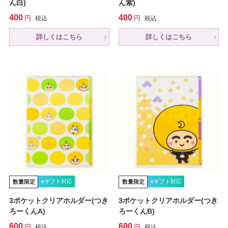
ん白)
ん紫)
400
400
税込
税込
詳しくはこちら
詳しくはこちら
eギフト対応
eギフト対応
数量限定
数量限定
3ポケットクリアホルダー(つき
3ポケットクリアホルダー(つき
ろーくんA)
ろーくんB)
600
600
税込
税込