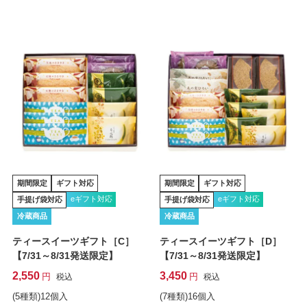
期間限定
ギフト対応
期間限定
ギフト対応
eギフト対応
eギフト対応
手提げ袋対応
手提げ袋対応
冷蔵商品
冷蔵商品
ティースイーツギフト［C］
ティースイーツギフト［D］
【7/31～8/31発送限定】
【7/31～8/31発送限定】
2,550
3,450
税込
税込
(5種類)12個入
(7種類)16個入