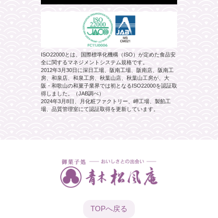
ISO22000とは、国際標準化機構（ISO）が定めた食品安
全に関するマネジメントシステム規格です。
2012年3月30日に深日工場、阪南工場、阪南店、阪南工
房、和泉店、和泉工房、秋葉山店、秋葉山工房が、大
阪・和歌山の和菓子業界では初となるISO22000を認証取
得しました。（JAB調べ）
2024年3月8日、月化粧ファクトリー、岬工場、製餡工
場、品質管理室にて認証取得を更新しています。
TOPへ
戻る