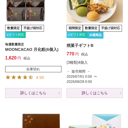
数量限定
手提げ袋対応
期間限定
数量限定
手提げ袋対応
eギフト対応
eギフト対応
冷蔵商品
毎週数量限定
焼菓子ギフトB
MOONCACAO 月化粧(6個入)
770
税込
1,620
税込
(3種類)4個入
在庫切れ
販売期間
2026/07/01 0:00
〜
4.50
2026/08/28 0:00
詳しくはこちら
詳しくはこちら