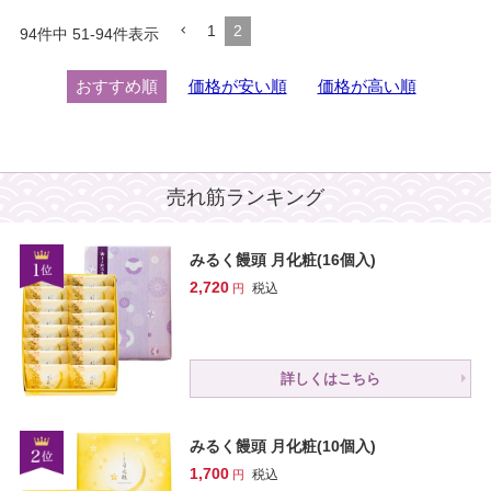
1
2
94
件中
51
-
94
件表示
おすすめ順
価格が安い順
価格が高い順
売れ筋ランキング
みるく饅頭 月化粧(16個入)
2,720
税込
詳しくはこちら
みるく饅頭 月化粧(10個入)
1,700
税込