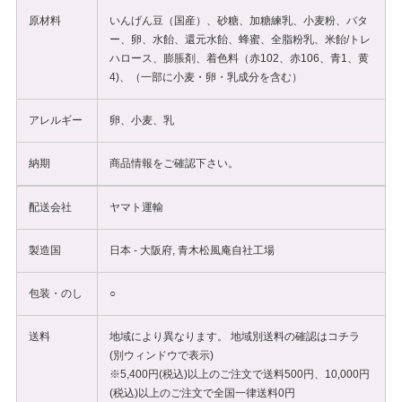
原材料
いんげん豆（国産）、砂糖、加糖練乳、小麦粉、バタ
ー、卵、水飴、還元水飴、蜂蜜、全脂粉乳、米飴/トレ
ハロース、膨脹剤、着色料（赤102、赤106、青1、黄
4)、（一部に小麦・卵・乳成分を含む）
アレルギー
卵、小麦、乳
納期
商品情報をご確認下さい。
配送会社
ヤマト運輸
製造国
日本 - 大阪府, 青木松風庵自社工場
包装・のし
○
送料
地域により異なります。 地域別送料の確認は
コチラ
(別ウィンドウで表示)
※5,400円(税込)以上のご注文で送料500円、10,000円
(税込)以上のご注文で全国一律送料0円