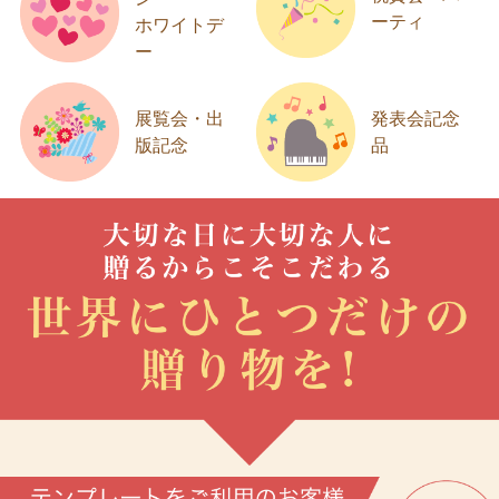
ーティ
ホワイトデ
ー
展覧会・出
発表会記念
版記念
品