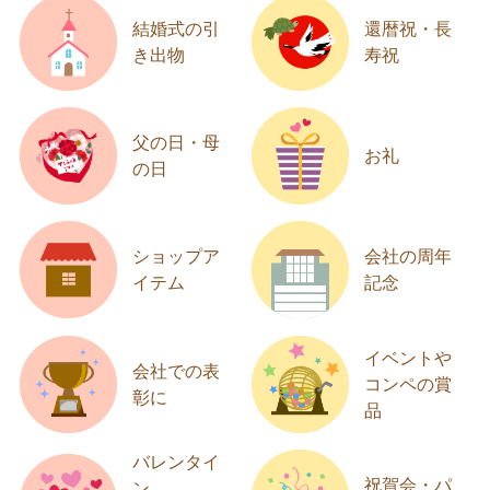
結婚式の引
還暦祝・長
き出物
寿祝
父の日・母
お礼
の日
ショップア
会社の周年
イテム
記念
イベントや
会社での表
コンペの賞
彰に
品
バレンタイ
祝賀会・パ
ン