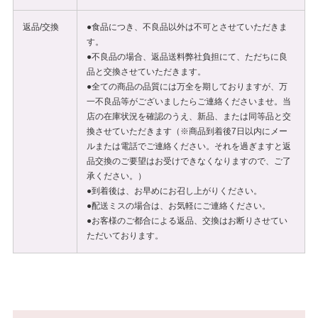
返品/交換
●食品につき、不良品以外は不可とさせていただきま
す。
●不良品の場合、返品送料弊社負担にて、ただちに良
品と交換させていただきます。
●全ての商品の品質には万全を期しておりますが、万
一不良品等がございましたらご連絡くださいませ。当
店の在庫状況を確認のうえ、新品、または同等品と交
換させていただきます（※商品到着後7日以内にメー
ルまたは電話でご連絡ください。それを過ぎますと返
品交換のご要望はお受けできなくなりますので、ご了
承ください。）
●到着後は、お早めにお召し上がりください。
●配送ミスの場合は、お気軽にご連絡ください。
●お客様のご都合による返品、交換はお断りさせてい
ただいております。