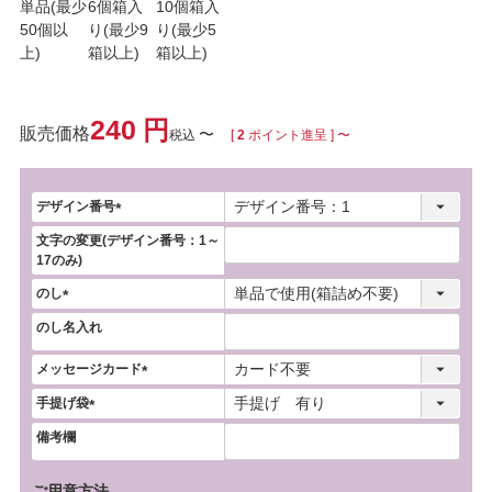
単品(最少
6個箱入
10個箱入
50個以
り(最少9
り(最少5
上)
箱以上)
箱以上)
240
〜
税込
[
2
ポイント進呈 ]
〜
デザイン番号
(
文字の変更(デザイン番号：1～
必
17のみ)
須
)
のし
(
のし名入れ
必
須
メッセージカード
)
(
手提げ袋
必
(
須
備考欄
必
)
須
)
ご用意方法