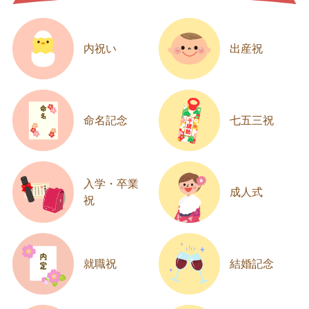
内祝い
出産祝
命名記念
七五三祝
入学・卒業
成人式
祝
就職祝
結婚記念