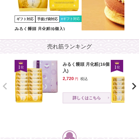
eギフト対応
ギフト対応
手提げ袋対応
みるく饅頭 月化粧(6個入)
eギフ
ギフト対応
手提げ袋対応
1,050
税込
売れ筋ランキング
朝焼みかさ(5個入)
詳しくはこちら
1,170
税込
みるく饅頭 月化粧(16個
詳しくはこちら
入)
2,720
税込
詳しくはこちら