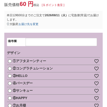
60
税込
[
1
ポイント進呈 ]
本日
12時00分
までのご注文で
2026/08/11（火）
に
宅急便(常温)
でお届け
します。
大阪府
お届け先を変更
備考欄
デザイン
①アフタヌーンティー
②コングラチュレーション
③HELLO
④バースデー
⑤サンキュー
⑥HAPPY
⑦お月様