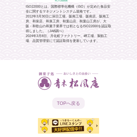
ISO22000とは、国際標準化機構（ISO）が定めた食品安
全に関するマネジメントシステム規格です。
2012年3月30日に深日工場、阪南工場、阪南店、阪南工
房、和泉店、和泉工房、秋葉山店、秋葉山工房が、大
阪・和歌山の和菓子業界では初となるISO22000を認証取
得しました。（JAB調べ）
2024年3月8日、月化粧ファクトリー、岬工場、製餡工
場、品質管理室にて認証取得を更新しています。
TOPへ
戻る