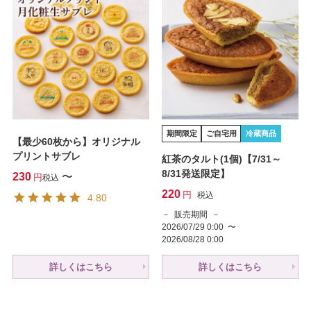
期間限定
ご自宅用
冷蔵商品
【最少60枚から】オリジナル
プリントサブレ
紅茶のタルト(1個)【7/31～
8/31発送限定】
230
〜
税込
220
税込
4.80
販売期間
2026/07/29 0:00
〜
2026/08/28 0:00
詳しくはこちら
詳しくはこちら