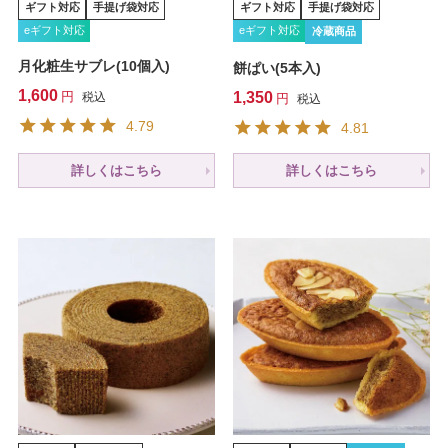
ギフト対応
手提げ袋対応
ギフト対応
手提げ袋対応
eギフト対応
eギフト対応
冷蔵商品
月化粧生サブレ(10個入)
餅ぱい(5本入)
1,600
1,350
税込
税込
4.79
4.81
詳しくはこちら
詳しくはこちら