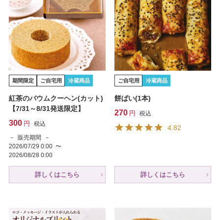
期間限定
ご自宅用
冷蔵商品
ご自宅用
冷蔵商品
紅茶のバウムクーヘン(カット)
餅ぱい(1本)
【7/31～8/31発送限定】
270
税込
300
税込
4.82
販売期間
2026/07/29 0:00
〜
2026/08/28 0:00
詳しくはこちら
詳しくはこちら