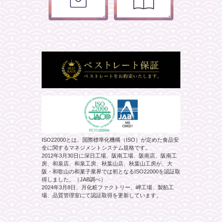
ISO22000とは、国際標準化機構（ISO）が定めた食品安
全に関するマネジメントシステム規格です。
2012年3月30日に深日工場、阪南工場、阪南店、阪南工
房、和泉店、和泉工房、秋葉山店、秋葉山工房が、大
阪・和歌山の和菓子業界では初となるISO22000を認証取
得しました。（JAB調べ）
2024年3月8日、月化粧ファクトリー、岬工場、製餡工
場、品質管理室にて認証取得を更新しています。