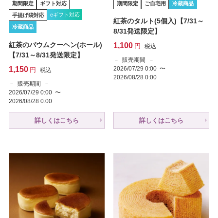
期間限定
ギフト対応
期間限定
ご自宅用
冷蔵商品
eギフト対応
手提げ袋対応
紅茶のタルト(5個入)【7/31～
冷蔵商品
8/31発送限定】
紅茶のバウムクーヘン(ホール)
1,100
税込
【7/31～8/31発送限定】
販売期間
1,150
2026/07/29 0:00
〜
税込
2026/08/28 0:00
販売期間
2026/07/29 0:00
〜
2026/08/28 0:00
詳しくはこちら
詳しくはこちら