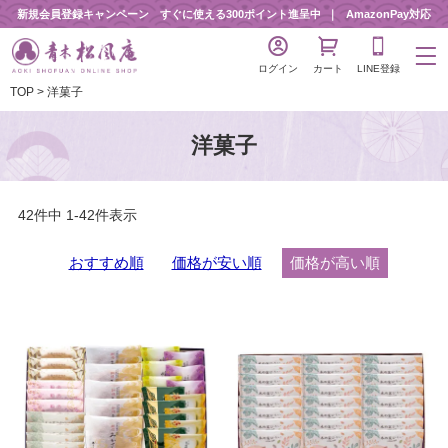
新規会員登録キャンペーン すぐに使える300ポイント進呈中
AmazonPay対応
ログイン
カート
LINE登録
TOP
洋菓子
洋菓子
42
件中
1
-
42
件表示
おすすめ順
価格が安い順
価格が高い順