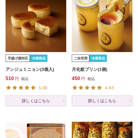
手提げ袋対応
冷蔵商品
ご自宅用
冷蔵商品
アンジュミニョン(3個入)
月化粧プリン(1個)
510
450
税込
税込
5.00
4.83
詳しくはこちら
詳しくはこちら