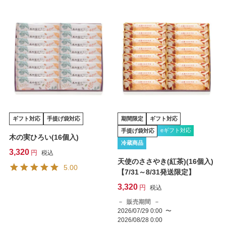
ギフト対応
手提げ袋対応
期間限定
ギフト対応
eギフト対応
手提げ袋対応
木の実ひろい(16個入)
冷蔵商品
3,320
税込
天使のささやき(紅茶)(16個入)
5.00
【7/31～8/31発送限定】
3,320
税込
販売期間
2026/07/29 0:00
〜
2026/08/28 0:00