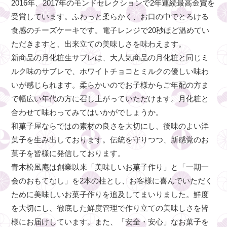
2016年、2017年のモンドセレクションで2年連続最高金賞を
受賞しています。ふわっと柔らかく、お口の中でとろける
食感のチーズケーキです。電子レンジで20秒ほど温めてい
ただきますと、出来立ての美味しさを味わえます。
新商品の月化粧生サブレは、大人気商品の月化粧と同じミ
ルク味のサブレで、ホワイトチョコとミルクの優しい味わ
いが感じられます。柔らかいのでお子様からご年配の方ま
で幅広い年代の方に召し上がっていただけます。月化粧と
合わせて味わってみてはいかがでしょうか。
和菓子屋ならではの素材の良さを大切にし、後味のよい洋
菓子を生み出しております。伝統を守りつつ、新感覚のお
菓子を皆様に発信しております。
青木松風庵は創業以来「美味しいお菓子作り」と「一期一
会のおもてなし」を2本の柱とし、お客様に喜んでいただく
ために美味しいお菓子作りを追及してまいりました。鮮度
を大切にし、徹底した鮮度管理で作り立ての美味しさを皆
様にお届けしています。また、「安全・安心」なお菓子を