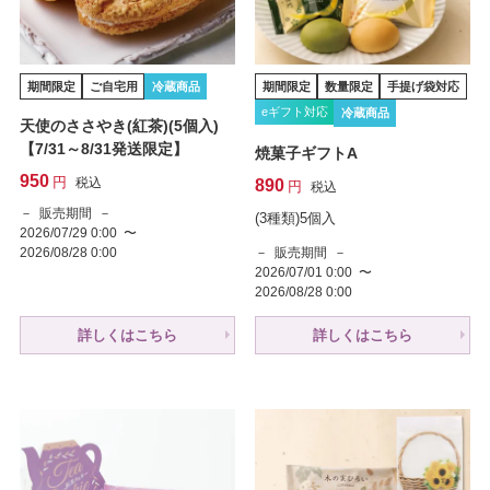
期間限定
ご自宅用
冷蔵商品
期間限定
数量限定
手提げ袋対応
eギフト対応
冷蔵商品
天使のささやき(紅茶)(5個入)
【7/31～8/31発送限定】
焼菓子ギフトA
950
税込
890
税込
販売期間
(3種類)5個入
2026/07/29 0:00
〜
販売期間
2026/08/28 0:00
2026/07/01 0:00
〜
2026/08/28 0:00
詳しくはこちら
詳しくはこちら