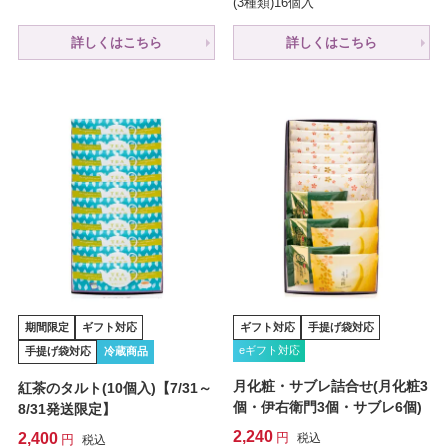
(3種類)16個入
詳しくはこちら
詳しくはこちら
期間限定
ギフト対応
ギフト対応
手提げ袋対応
eギフト対応
手提げ袋対応
冷蔵商品
月化粧・サブレ詰合せ(月化粧3
紅茶のタルト(10個入)【7/31～
個・伊右衛門3個・サブレ6個)
8/31発送限定】
2,240
2,400
税込
税込