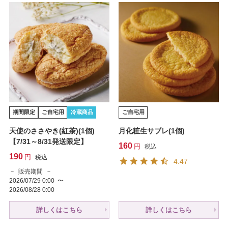
期間限定
ご自宅用
冷蔵商品
ご自宅用
天使のささやき(紅茶)(1個)
月化粧生サブレ(1個)
【7/31～8/31発送限定】
160
税込
190
税込
4.47
販売期間
2026/07/29 0:00
〜
2026/08/28 0:00
詳しくはこちら
詳しくはこちら