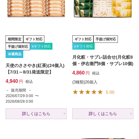
期間限定
ギフト対応
ギフト対応
手提げ袋対応
eギフト対応
eギフト対応
手提げ袋対応
冷蔵商品
月化粧・サブレ詰合せ(月化粧8
個・伊右衛門8個・サブレ10個)
天使のささやき(紅茶)(24個入)
【7/31～8/31発送限定】
4,860
税込
4,940
税込
(3種類)26個入
販売期間
5.00
2026/07/29 0:00
〜
2026/08/28 0:00
詳しくはこちら
詳しくはこちら