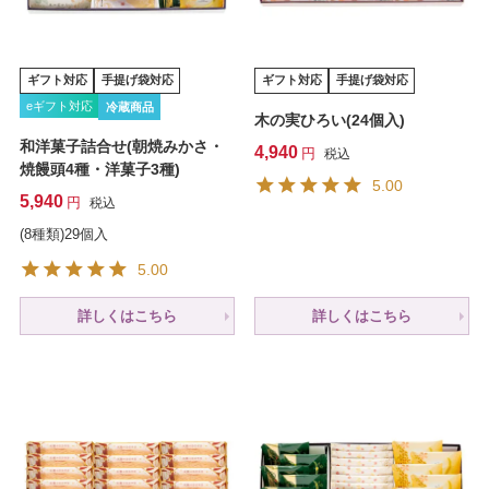
ギフト対応
手提げ袋対応
ギフト対応
手提げ袋対応
eギフト対応
冷蔵商品
木の実ひろい(24個入)
和洋菓子詰合せ(朝焼みかさ・
4,940
税込
焼饅頭4種・洋菓子3種)
5.00
5,940
税込
(8種類)29個入
5.00
詳しくはこちら
詳しくはこちら