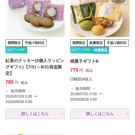
期間限定
手提げ袋対応
期間限定
数量限定
手提げ袋対応
eギフト対応
eギフト対応
冷蔵商品
紅茶のクッキー(5個入ラッピン
焼菓子ギフトB
グギフト)【7/31～8/31発送限
770
税込
定】
(3種類)4個入
780
税込
販売期間
販売期間
2026/07/01 0:00
〜
2026/07/29 0:00
〜
2026/08/28 0:00
2026/08/28 0:00
詳しくはこちら
詳しくはこちら