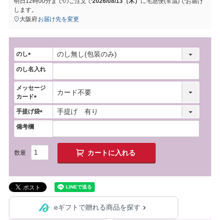
明日
12時00分
までのご注文で
2026/08/13（木）
に
宅急便(常温)
でお届け
します。
大阪府
お届け先を変更
のし
(
のし名入れ
必
須
メッセージ
)
カード
(
手提げ袋
必
(
須
備考欄
必
)
須
)
カートに入れる
eギフトで贈れる商品を探す