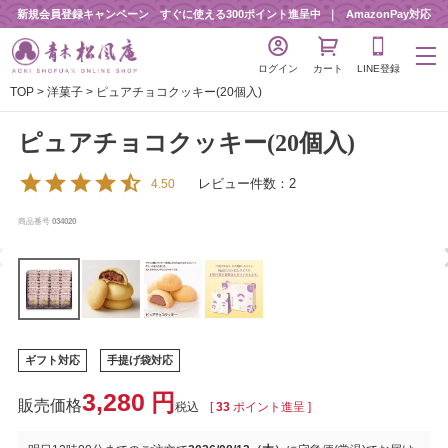
新規会員登録キャンペーン すぐに使える300ポイント進呈中
AmazonPay対応
ログイン
カート
LINE登録
TOP
洋菓子
ピュアチョコクッキー(20個入)
ピュアチョコクッキー(20個入)
レビュー件数：2
4.50
商品番号
034020
ギフト対応
手提げ袋対応
3,280
税込
[
33
ポイント進呈 ]