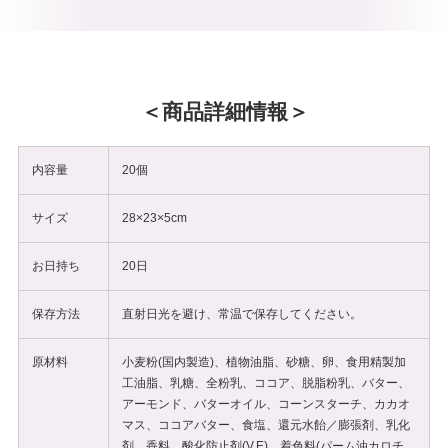
商品詳細情報
内容量
20個
サイズ
28×23×5cm
お日持ち
20日
保存方法
直射日光を避け、常温で保存してください。
原材料
小麦粉(国内製造)、植物油脂、砂糖、卵、食用精製加
工油脂、乳糖、全粉乳、ココア、脱脂粉乳、バター、
アーモンド、バターオイル、コーンスターチ、カカオ
マス、ココアバター、食塩、還元水飴／膨張剤、乳化
剤、香料、酸化防止剤(V.E)、着色料(パーム油カロチ