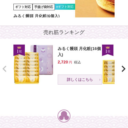
eギフト対応
ギフト対応
手提げ袋対応
みるく饅頭 月化粧(6個入)
eギフ
ギフト対応
手提げ袋対応
1,050
税込
売れ筋ランキング
朝焼みかさ(5個入)
詳しくはこちら
1,170
税込
みるく饅頭 月化粧(16個
詳しくはこちら
入)
2,720
税込
詳しくはこちら