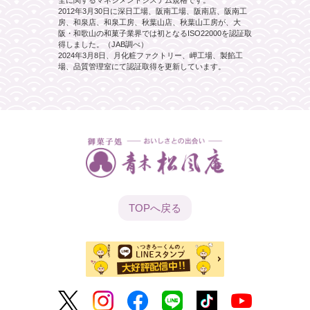
2012年3月30日に深日工場、阪南工場、阪南店、阪南工
房、和泉店、和泉工房、秋葉山店、秋葉山工房が、大
阪・和歌山の和菓子業界では初となるISO22000を認証取
得しました。（JAB調べ）
2024年3月8日、月化粧ファクトリー、岬工場、製餡工
場、品質管理室にて認証取得を更新しています。
TOPへ
戻る