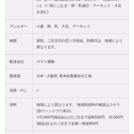
ン)、(一部にこむぎ・卵・乳成分・アーモンド・大豆
を含む)
アレルギー
小麦、卵、乳、大豆、アーモンド
納期
原則、ご注文日の翌々日発送。到着日は、地域により
異なります。
配送会社
ヤマト運輸
製造国
日本 - 大阪府, 青木松風庵自社工場
包装・のし
○
送料
地域により異なります。 地域別送料の確認は
コチラ
(別ウィンドウで表示)
※5,400円(税込)以上のご注文で送料500円、10,000円
(税込)以上のご注文で全国一律送料0円