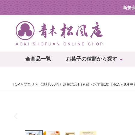
新規
全商品一覧
お菓子の種類から探す
TOP
詰合せ
《送料500円》涼菓詰合せ(素麺・水羊羹10)【4/15～8月