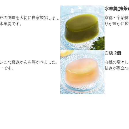
水羊羹(抹茶)
豆の風味を大切に自家製餡しまし
京都・宇治抹
水羊羹です。
りが豊かに広
白桃 2個
シュな夏みかんを浮かべました。
白桃の瑞々し
ーです。
甘みが際立つ