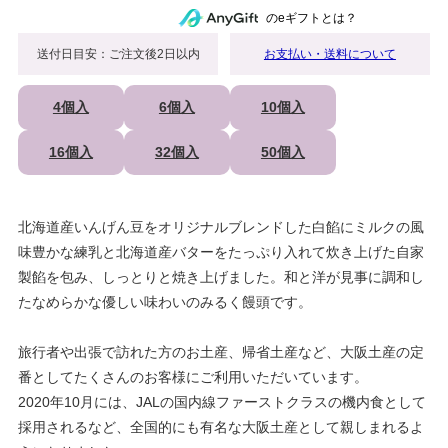
のeギフトとは？
送付日目安：ご注文後2日以内
お支払い・送料について
4個入
6個入
10個入
16個入
32個入
50個入
北海道産いんげん豆をオリジナルブレンドした白餡にミルクの風
味豊かな練乳と北海道産バターをたっぷり入れて炊き上げた自家
製餡を包み、しっとりと焼き上げました。和と洋が見事に調和し
たなめらかな優しい味わいのみるく饅頭です。
旅行者や出張で訪れた方のお土産、帰省土産など、大阪土産の定
番としてたくさんのお客様にご利用いただいています。
2020年10月には、JALの国内線ファーストクラスの機内食として
採用されるなど、全国的にも有名な大阪土産として親しまれるよ