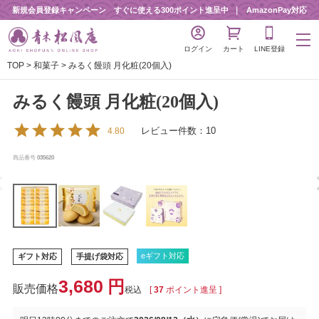
新規会員登録キャンペーン すぐに使える300ポイント進呈中
AmazonPay対応
ログイン
カート
LINE登録
TOP
和菓子
みるく饅頭 月化粧(20個入)
みるく饅頭 月化粧(20個入)
レビュー件数：10
4.80
商品番号
035620
eギフト対応
ギフト対応
手提げ袋対応
3,680
税込
[
37
ポイント進呈 ]