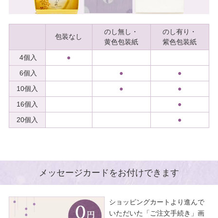
のし無し・
のし有り・
包装なし
黄色包装紙
紫色包装紙
4個入
●
6個入
●
●
10個入
●
●
16個入
●
20個入
●
メッセージカードをお付けできます
ショッピングカートより進んで
いただいた「ご注文手続き」画