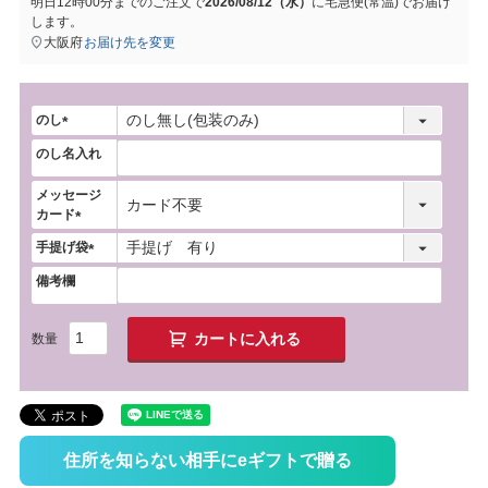
明日
12時00分
までのご注文で
2026/08/12（水）
に
宅急便(常温)
でお届け
します。
大阪府
お届け先を変更
のし
(
のし名入れ
必
須
メッセージ
)
カード
(
手提げ袋
必
(
須
備考欄
必
)
須
)
カートに入れる
住所を知らない相手にeギフトで贈る