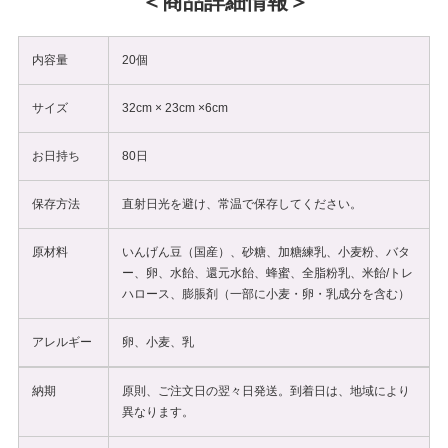
商品詳細情報
内容量
20個
サイズ
32cm × 23cm ×6cm
お日持ち
80日
保存方法
直射日光を避け、常温で保存してください。
原材料
いんげん豆（国産）、砂糖、加糖練乳、小麦粉、バタ
ー、卵、水飴、還元水飴、蜂蜜、全脂粉乳、米飴/トレ
ハロース、膨脹剤（一部に小麦・卵・乳成分を含む）
アレルギー
卵、小麦、乳
納期
原則、ご注文日の翌々日発送。到着日は、地域により
異なります。