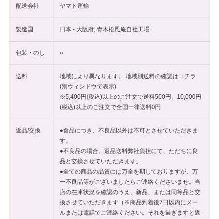
配送会社
ヤマト運輸
製造国
日本 - 大阪府, 青木松風庵自社工場
包装・のし
○
送料
地域により異なります。 地域別送料の確認は
コチラ
(別ウィンドウで表示)
※5,400円(税込)以上のご注文で送料500円、10,000円
(税込)以上のご注文で全国一律送料0円
返品/交換
●食品につき、不良品以外は不可とさせていただきま
す。
●不良品の場合、返品送料弊社負担にて、ただちに良
品と交換させていただきます。
●全ての商品の品質には万全を期しておりますが、万
一不良品等がございましたらご連絡くださいませ。当
店の在庫状況を確認のうえ、新品、または同等品と交
換させていただきます（※商品到着後7日以内にメー
ルまたは電話でご連絡ください。それを過ぎますと返