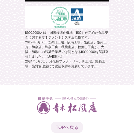
ISO22000とは、国際標準化機構（ISO）が定めた食品安
全に関するマネジメントシステム規格です。
2012年3月30日に深日工場、阪南工場、阪南店、阪南工
房、和泉店、和泉工房、秋葉山店、秋葉山工房が、大
阪・和歌山の和菓子業界では初となるISO22000を認証取
得しました。（JAB調べ）
2024年3月8日、月化粧ファクトリー、岬工場、製餡工
場、品質管理室にて認証取得を更新しています。
TOPへ
戻る