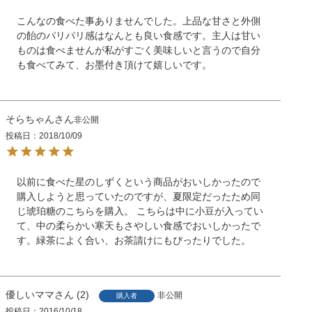
こんなの食べた事ありませんでした。上品な甘さと外側
の飴のパリパリ感はなんとも良い食感です。主人は甘い
ものは食べませんが私がすごく美味しいと言うので自分
も食べてみて、お墨付き頂けて嬉しいです。
そらちゃん
非公開
投稿日
2018/10/09
以前に食べた星のしずくという商品がおいしかったので
購入しようと思っていたのですが、夏限定だったため同
じ琥珀糖のこちらを購入。 こちらは中に小豆が入ってい
て、中の柔らかい寒天もさやしい食感でおいしかったで
す。緑茶によく合い、お茶請けにもぴったりでした。
優しいママ
2
非公開
購入者
投稿日
2016/10/18