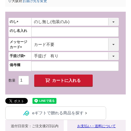
大阪府
お届け先を変更
のし
(
のし名入れ
必
須
メッセージ
)
カード
(
手提げ袋
必
(
須
備考欄
必
)
須
)
カートに入れる
eギフトで贈れる商品を探す
送付日目安：ご注文後2日以内
お支払い・送料について