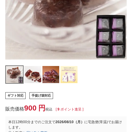
ギフト対応
手提げ袋対応
900
税込
[
9
ポイント進呈 ]
本日
12時00分
までのご注文で
2026/08/10（月）
に
宅急便(常温)
でお届け
します。