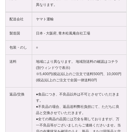
異なります。
配送会社
ヤマト運輸
製造国
日本 - 大阪府, 青木松風庵自社工場
包装・のし
○
送料
地域により異なります。 地域別送料の確認は
コチラ
(別ウィンドウで表示)
※5,400円(税込)以上のご注文で送料500円、10,000円
(税込)以上のご注文で全国一律送料0円
返品/交換
●食品につき、不良品以外は不可とさせていただきま
す。
●不良品の場合、返品送料弊社負担にて、ただちに良
品と交換させていただきます。
●全ての商品の品質には万全を期しておりますが、万
一不良品等がございましたらご連絡くださいませ。当
店の在庫状況を確認のうえ、新品、または同等品と交