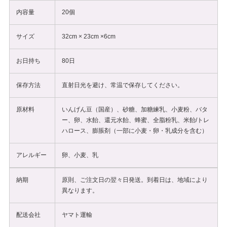
内容量
20個
サイズ
32cm × 23cm ×6cm
お日持ち
80日
保存方法
直射日光を避け、常温で保存してください。
原材料
いんげん豆（国産）、砂糖、加糖練乳、小麦粉、バタ
ー、卵、水飴、還元水飴、蜂蜜、全脂粉乳、米飴/トレ
ハロース、膨脹剤（一部に小麦・卵・乳成分を含む）
アレルギー
卵、小麦、乳
納期
原則、ご注文日の翌々日発送。到着日は、地域により
異なります。
配送会社
ヤマト運輸