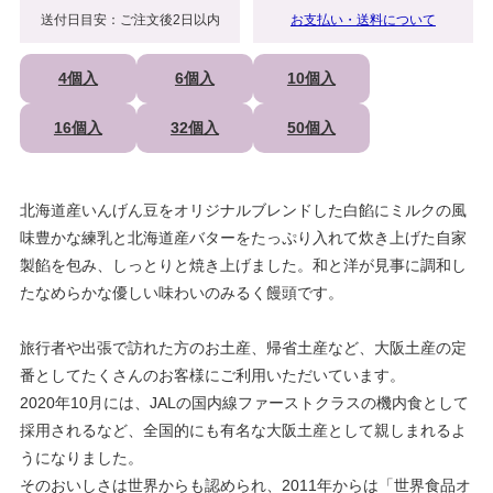
送付日目安：ご注文後2日以内
お支払い・送料について
4個入
6個入
10個入
16個入
32個入
50個入
北海道産いんげん豆をオリジナルブレンドした白餡にミルクの風
味豊かな練乳と北海道産バターをたっぷり入れて炊き上げた自家
製餡を包み、しっとりと焼き上げました。和と洋が見事に調和し
たなめらかな優しい味わいのみるく饅頭です。
旅行者や出張で訪れた方のお土産、帰省土産など、大阪土産の定
番としてたくさんのお客様にご利用いただいています。
2020年10月には、JALの国内線ファーストクラスの機内食として
採用されるなど、全国的にも有名な大阪土産として親しまれるよ
うになりました。
そのおいしさは世界からも認められ、2011年からは「世界食品オ