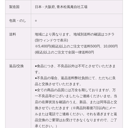
製造国
日本 - 大阪府, 青木松風庵自社工場
包装・のし
○
送料
地域により異なります。 地域別送料の確認は
コチラ
(別ウィンドウで表示)
※5,400円(税込)以上のご注文で送料500円、10,000円
(税込)以上のご注文で全国一律送料0円
返品/交換
●食品につき、不良品以外は不可とさせていただきま
す。
●不良品の場合、返品送料弊社負担にて、ただちに良
品と交換させていただきます。
●全ての商品の品質には万全を期しておりますが、万
一不良品等がございましたらご連絡くださいませ。当
店の在庫状況を確認のうえ、新品、または同等品と交
換させていただきます（※商品到着後7日以内にメー
ルまたは電話でご連絡ください。それを過ぎますと返
品交換のご要望はお受けできなくなりますので、ご了
承ください。）