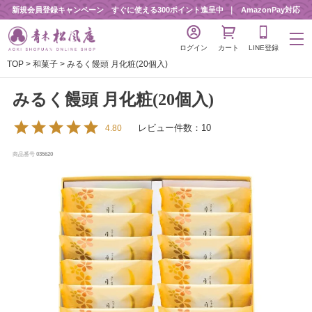
新規会員登録キャンペーン すぐに使える300ポイント進呈中
AmazonPay対応
ログイン
カート
LINE登録
TOP
和菓子
みるく饅頭 月化粧(20個入)
みるく饅頭 月化粧(20個入)
レビュー件数：10
4.80
商品番号
035620