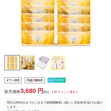
eギフト対応
ギフト対応
手提げ袋対応
3,680
税込
[
37
ポイント進呈 ]
明日
12時00分
までのご注文で
2026/08/11（火）
に
宅急便(常温)
でお届け
します。