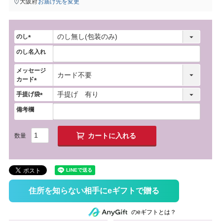
大阪府
お届け先を変更
のし
(
のし名入れ
必
須
メッセージ
)
カード
(
手提げ袋
必
(
須
備考欄
必
)
須
)
カートに入れる
住所を知らない相手にeギフトで贈る
のeギフトとは？