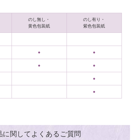
のし無し・
のし有り・
黄色包装紙
紫色包装紙
●
●
●
●
●
●
品に関してよくあるご質問