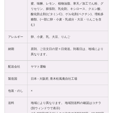
蜜、味醂、レモン、植物油脂、寒天／加工でん粉、グ
リセリン、膨張剤、乳化剤、キシロース、クエン酸、
酸化防止剤(ビタミンC)、ゲル化剤(ペクチン)、増粘多
糖類、(一部に卵・小麦・乳成分・大豆・りんごを含
む)
アレルギー
卵、小麦、乳、大豆、りんご
納期
原則、ご注文日の翌々日発送。到着日は、地域により
異なります。
配送会社
ヤマト運輸
製造国
日本 - 大阪府, 青木松風庵自社工場
包装・のし
×
送料
地域により異なります。 地域別送料の確認は
コチラ
(別ウィンドウで表示)