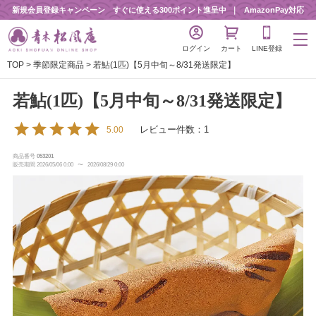
新規会員登録キャンペーン すぐに使える300ポイント進呈中
AmazonPay対応
ログイン
カート
LINE登録
TOP
季節限定商品
若鮎(1匹)【5月中旬～8/31発送限定】
若鮎(1匹)【5月中旬～8/31発送限定】
レビュー件数：1
5.00
商品番号
053201
販売期間
2026/05/06 0:00
〜
2026/08/29 0:00