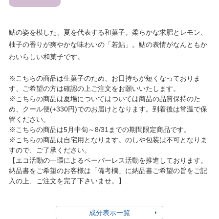
鮎の姿を模した、夏を代表する和菓子。柔らかな求肥とレモン、
柚子の香りが爽やかな味わいの「若鮎」。鮎の表情がなんともか
わいらしい和菓子です。
※こちらの商品は生菓子のため、お日持ちが短くなっておりま
す、ご希望の方は確認の上ご注文をお願いいたします。
※こちらの商品は夏場についてはついては商品の品質保持のた
め、クール便(+330円)でのお届けとなります。到着後は常温で保
管ください。
※こちらの商品は5月中旬～8/31までの期間限定商品です。
※こちらの商品は自宅用となります。のしや包装は不可となりま
すので、ご了承ください。
【エコ活動の一環によるペーパーレス活動を推進しております。
納品書をご希望のお客様は「備考欄」に納品書ご希望の旨をご記
入の上、ご注文を完了下さいませ。】
成分表示一覧