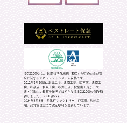
ISO22000とは、国際標準化機構（ISO）が定めた食品安
全に関するマネジメントシステム規格です。
2012年3月30日に深日工場、阪南工場、阪南店、阪南工
房、和泉店、和泉工房、秋葉山店、秋葉山工房が、大
阪・和歌山の和菓子業界では初となるISO22000を認証取
得しました。（JAB調べ）
2024年3月8日、月化粧ファクトリー、岬工場、製餡工
場、品質管理室にて認証取得を更新しています。