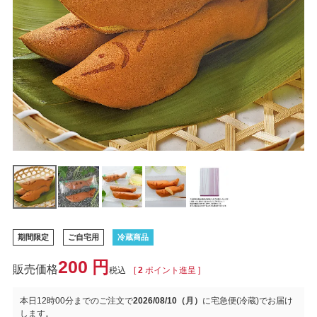
期間限定
ご自宅用
冷蔵商品
200
税込
[
2
ポイント進呈 ]
本日
12時00分
までのご注文で
2026/08/10（月）
に
宅急便(冷蔵)
でお届け
します。