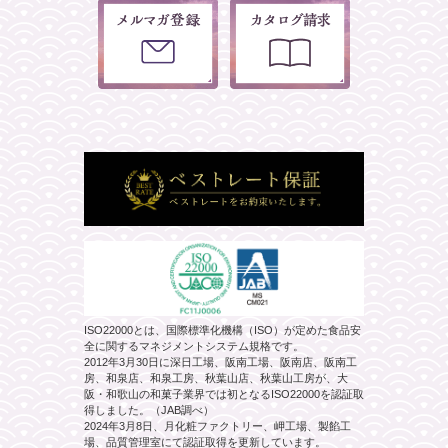
ISO22000とは、国際標準化機構（ISO）が定めた食品安
全に関するマネジメントシステム規格です。
2012年3月30日に深日工場、阪南工場、阪南店、阪南工
房、和泉店、和泉工房、秋葉山店、秋葉山工房が、大
阪・和歌山の和菓子業界では初となるISO22000を認証取
得しました。（JAB調べ）
2024年3月8日、月化粧ファクトリー、岬工場、製餡工
場、品質管理室にて認証取得を更新しています。