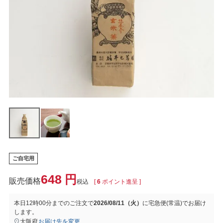
ご自宅用
648
税込
[
6
ポイント進呈 ]
本日
12時00分
までのご注文で
2026/08/11（火）
に
宅急便(常温)
でお届け
します。
大阪府
お届け先を変更