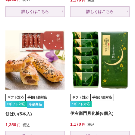
税込
詳しくはこちら
詳しくはこちら
ギフト対応
手提げ袋対応
ギフト対応
手提げ袋対応
eギフト対応
eギフト対応
冷蔵商品
伊右衛門月化粧(6個入)
餅ぱい(5本入)
1,170
1,350
税込
税込