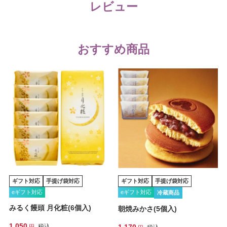
レビュー
おすすめ商品
ギフト対応
手提げ袋対応
ギフト対応
手提げ袋対応
eギフト対応
eギフト対応
冷蔵商品
みるく饅頭 月化粧(6個入)
朝焼みかさ(5個入)
1,050
税込
1,170