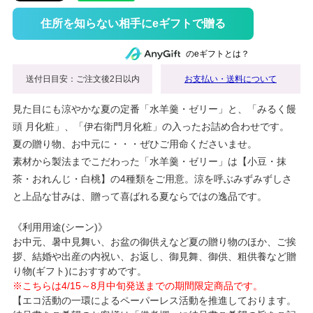
住所を知らない相手にeギフトで贈る
のeギフトとは？
送付日目安：ご注文後2日以内
お支払い・送料について
見た目にも涼やかな夏の定番「水羊羹・ゼリー」と、「みるく饅
頭 月化粧」、「伊右衛門月化粧」の入ったお詰め合わせです。
夏の贈り物、お中元に・・・ぜひご用命くださいませ。
素材から製法までこだわった「水羊羹・ゼリー」は【小豆・抹
茶・おれんじ・白桃】の4種類をご用意。涼を呼ぶみずみずしさ
と上品な甘みは、贈って喜ばれる夏ならではの逸品です。
《利用用途(シーン)》
お中元、暑中見舞い、お盆の御供えなど夏の贈り物のほか、ご挨
拶、結婚や出産の内祝い、お返し、御見舞、御供、粗供養など贈
り物(ギフト)におすすめです。
※こちらは4/15～8月中旬発送までの期間限定商品です。
【エコ活動の一環によるペーパーレス活動を推進しております。