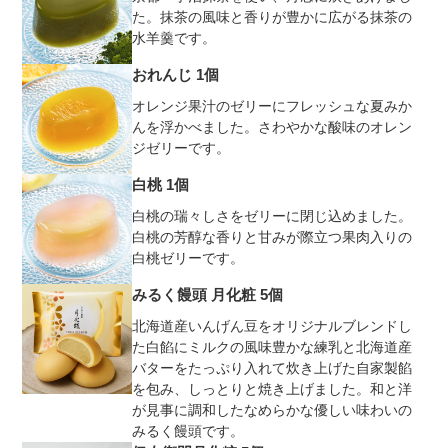
た。抹茶の風味と香りが豊かに広がる抹茶の
水羊羹です。
おれんじ 1個
オレンジ果汁のゼリーにフレッシュな夏みか
んを浮かべました。さわやかな酸味のオレン
ジゼリーです。
白桃 1個
白桃の瑞々しさをゼリーに閉じ込めました。
白桃の芳醇な香りと甘みが際立つ果肉入りの
白桃ゼリーです。
みるく饅頭 月化粧 5個
北海道産いんげん豆をオリジナルブレンドし
た白餡にミルクの風味豊かな練乳と北海道産
バターをたっぷり入れて炊き上げた自家製餡
を包み、しっとりと焼き上げました。和と洋
が見事に調和したなめらかな優しい味わいの
みるく饅頭です。