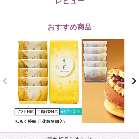
レビュー
おすすめ商品
eギフト対応
ギフト対応
手提げ袋対応
みるく饅頭 月化粧(6個入)
eギフ
ギフト対応
手提げ袋対応
1,050
税込