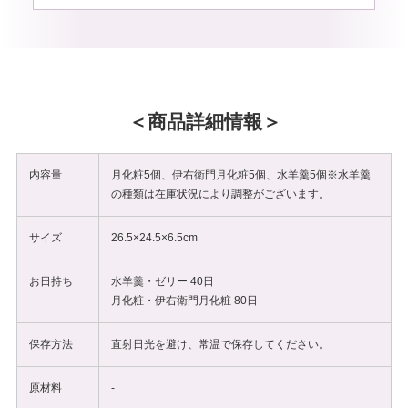
商品詳細情報
内容量
月化粧5個、伊右衛門月化粧5個、水羊羹5個
※水羊羹
の種類は在庫状況により調整がございます。
サイズ
26.5×24.5×6.5cm
お日持ち
水羊羹・ゼリー 40日
月化粧・伊右衛門月化粧 80日
保存方法
直射日光を避け、常温で保存してください。
原材料
-