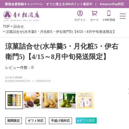
新規会員登録キャンペーン すぐに使える300ポイント進呈中
AmazonPay対応
ログイン
カート
LINE登録
TOP
詰合せ
涼菓詰合せ(水羊羹5・月化粧5・伊右衛門5)【4/15～8月中旬発送限定】
涼菓詰合せ(水羊羹5・月化粧5・伊右
衛門5)【4/15～8月中旬発送限定】
レビュー件数：0
商品番号
007233
販売期間
2026/06/01 0:00
〜
2026/08/15 0:00
eギフト対応
期間限定
ギフト対応
手提げ袋対応