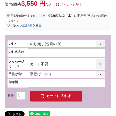
3,550
税込
[
36
ポイント進呈 ]
明日
12時00分
までのご注文で
2026/08/12（水）
に
宅急便(常温)
でお届け
します。
大阪府
お届け先を変更
のし
(
のし名入れ
必
須
メッセージ
)
カード
(
手提げ袋
必
(
須
備考欄
必
)
須
)
カートに入れる