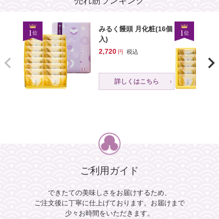
売れ筋ランキング
朝焼みかさ(5個入)
詳しくはこちら
1,170
税込
みるく饅頭 月化粧(16個
詳しくはこちら
入)
2,720
税込
詳しくはこちら
ご利用ガイド
できたての美味しさをお届けするため、
ご注文後に丁寧に仕上げております。
お届けまで
少々お時間をいただきます。