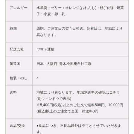
アレルギー
水羊羹・ゼリー：オレンジ(おれんじ)・桃(白桃)、焼菓
子：小麦・卵・乳
納期
原則、ご注文日の翌々日発送。到着日は、地域により
異なります。
配送会社
ヤマト運輸
製造国
日本 - 大阪府, 青木松風庵自社工場
包装・のし
○
送料
地域により異なります。 地域別送料の確認は
コチラ
(別ウィンドウで表示)
※5,400円(税込)以上のご注文で送料500円、10,000円
(税込)以上のご注文で全国一律送料0円
返品/交換
●食品につき、不良品以外は不可とさせていただきま
す。