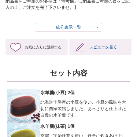
納品書をご希望のお客様は「備考欄」に納品書ご希望の旨をご記
入の上、ご注文を完了下さいませ。】
成分表示一覧
レビューを書く
お気に入りに登録する
セット内容
水羊羹(小豆) 2個
北海道十勝産の小豆を使い、小豆の風味を大
切に自家製餡しました。あっさりと仕上げた
自慢の水羊羹です。
水羊羹(抹茶) 1個
京都・宇治抹茶を使い、丹念に炊きあげまし