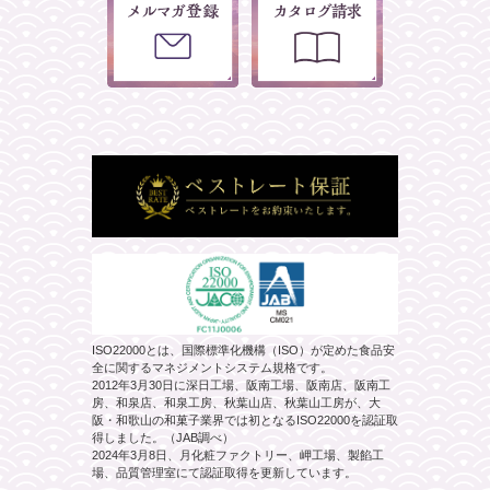
ISO22000とは、国際標準化機構（ISO）が定めた食品安
全に関するマネジメントシステム規格です。
2012年3月30日に深日工場、阪南工場、阪南店、阪南工
房、和泉店、和泉工房、秋葉山店、秋葉山工房が、大
阪・和歌山の和菓子業界では初となるISO22000を認証取
得しました。（JAB調べ）
2024年3月8日、月化粧ファクトリー、岬工場、製餡工
場、品質管理室にて認証取得を更新しています。