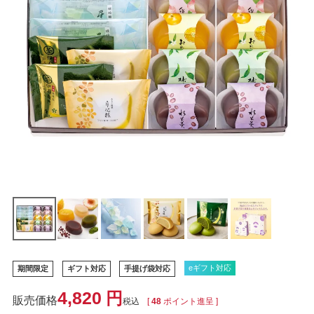
eギフト対応
期間限定
ギフト対応
手提げ袋対応
4,820
税込
[
48
ポイント進呈 ]