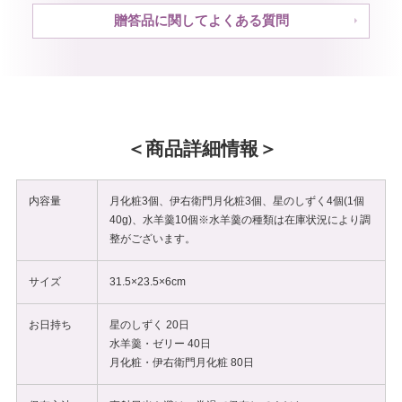
贈答品に関してよくある質問
商品詳細情報
内容量
月化粧3個、伊右衛門月化粧3個、星のしずく4個(1個
40g)、水羊羹10個
※水羊羹の種類は在庫状況により調
整がございます。
サイズ
31.5×23.5×6cm
お日持ち
星のしずく 20日
水羊羹・ゼリー 40日
月化粧・伊右衛門月化粧 80日