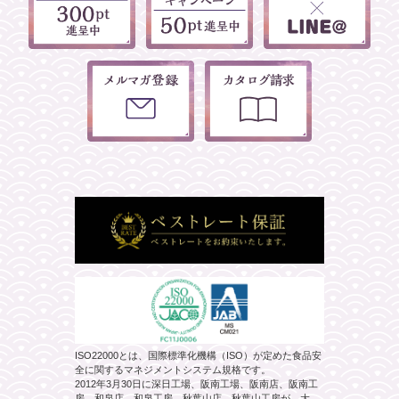
ISO22000とは、国際標準化機構（ISO）が定めた食品安
全に関するマネジメントシステム規格です。
2012年3月30日に深日工場、阪南工場、阪南店、阪南工
房、和泉店、和泉工房、秋葉山店、秋葉山工房が、大