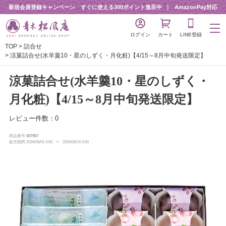
新規会員登録キャンペーン すぐに使える300ポイント進呈中
AmazonPay対応
ログイン
カート
LINE登録
TOP
詰合せ
涼菓詰合せ(水羊羹10・星のしずく・月化粧)【4/15～8月中旬発送限定】
涼菓詰合せ(水羊羹10・星のしずく・
月化粧)【4/15～8月中旬発送限定】
レビュー件数：0
商品番号
007957
販売期間
2026/06/01 0:00
〜
2026/08/15 0:00