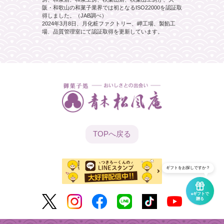
阪・和歌山の和菓子業界では初となるISO22000を認証取
得しました。（JAB調べ）
2024年3月8日、月化粧ファクトリー、岬工場、製餡工
場、品質管理室にて認証取得を更新しています。
TOPへ
戻る
ギフトをお探しですか？
eギフトで
贈る