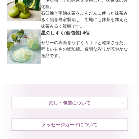
「伊右衛門」の抹茶を使用した、抹茶味の月
化粧。
石臼挽き宇治抹茶をふんだんに使った抹茶み
るく餡を自家製餡し、生地にも抹茶を加えた
抹茶みるく饅頭です。
星のしずく(個包装) 4個
ゼリーの表面をうすくカリッと乾燥させた、
程よい甘さの琥珀糖。透明な彩りが涼やかな
逸品です。
のし・包装について
メッセージカードについて