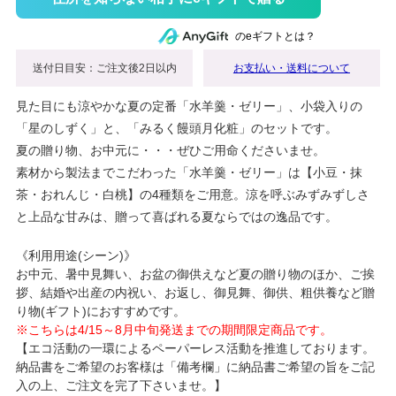
のeギフトとは？
送付日目安：ご注文後2日以内
お支払い・送料について
見た目にも涼やかな夏の定番「水羊羹・ゼリー」、小袋入りの
「星のしずく」と、「みるく饅頭月化粧」のセットです。
夏の贈り物、お中元に・・・ぜひご用命くださいませ。
素材から製法までこだわった「水羊羹・ゼリー」は【小豆・抹
茶・おれんじ・白桃】の4種類をご用意。涼を呼ぶみずみずしさ
と上品な甘みは、贈って喜ばれる夏ならではの逸品です。
《利用用途(シーン)》
お中元、暑中見舞い、お盆の御供えなど夏の贈り物のほか、ご挨
拶、結婚や出産の内祝い、お返し、御見舞、御供、粗供養など贈
り物(ギフト)におすすめです。
※こちらは4/15～8月中旬発送までの期間限定商品です。
【エコ活動の一環によるペーパーレス活動を推進しております。
納品書をご希望のお客様は「備考欄」に納品書ご希望の旨をご記
入の上、ご注文を完了下さいませ。】