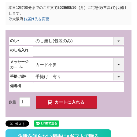
本日
12時00分
までのご注文で
2026/08/10（月）
に
宅急便(常温)
でお届け
します。
大阪府
お届け先を変更
のし
(
のし名入れ
必
須
メッセージ
)
カード
(
手提げ袋
必
(
須
備考欄
必
)
須
)
カートに入れる
住所を知らない相手にeギフトで贈る