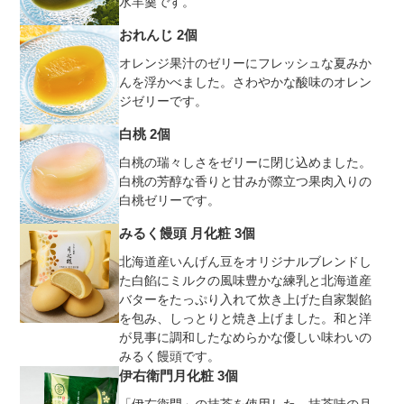
水羊羹です。
おれんじ 2個
オレンジ果汁のゼリーにフレッシュな夏みか
んを浮かべました。さわやかな酸味のオレン
ジゼリーです。
白桃 2個
白桃の瑞々しさをゼリーに閉じ込めました。
白桃の芳醇な香りと甘みが際立つ果肉入りの
白桃ゼリーです。
みるく饅頭 月化粧 3個
北海道産いんげん豆をオリジナルブレンドし
た白餡にミルクの風味豊かな練乳と北海道産
バターをたっぷり入れて炊き上げた自家製餡
を包み、しっとりと焼き上げました。和と洋
が見事に調和したなめらかな優しい味わいの
みるく饅頭です。
伊右衛門月化粧 3個