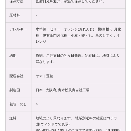
保存方法
直射日光を避け、常温で保存してください。
原材料
-
アレルギー
水羊羹・ゼリー：オレンジ(おれんじ)・桃(白桃)、月化
粧・伊右衛門月化粧：小麦・卵・乳、星のしずく：オ
レンジ
納期
原則、ご注文日の翌々日発送。到着日は、地域により
異なります。
配送会社
ヤマト運輸
製造国
日本 - 大阪府, 青木松風庵自社工場
包装・のし
○
送料
地域により異なります。 地域別送料の確認は
コチラ
(別ウィンドウで表示)
※5,400円(税込)以上のご注文で送料500円、10,000円