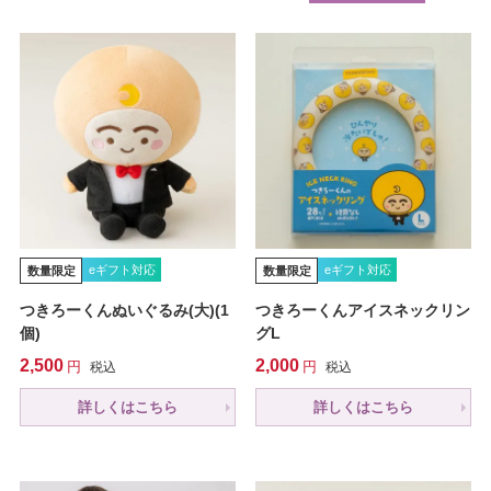
eギフト対応
eギフト対応
数量限定
数量限定
つきろーくんぬいぐるみ(大)(1
つきろーくんアイスネックリン
個)
グL
2,500
2,000
税込
税込
詳しくはこちら
詳しくはこちら