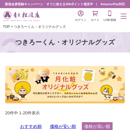
新規会員登録キャンペーン すぐに使える300ポイント進呈中
AmazonPay対応
ログイン
カート
LINE登録
TOP
つきろーくん・オリジナルグッズ
つきろーくん・オリジナルグッズ
20
件中
1
-
20
件表示
おすすめ順
価格が安い順
価格が高い順