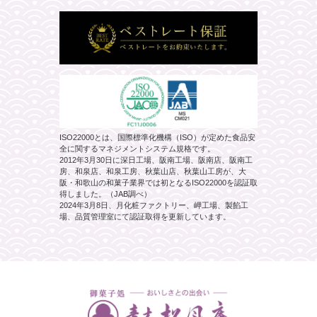
ISO22000とは、国際標準化機構（ISO）が定めた食品安
全に関するマネジメントシステム規格です。
2012年3月30日に深日工場、阪南工場、阪南店、阪南工
房、和泉店、和泉工房、秋葉山店、秋葉山工房が、大
阪・和歌山の和菓子業界では初となるISO22000を認証取
得しました。（JAB調べ）
2024年3月8日、月化粧ファクトリー、岬工場、製餡工
場、品質管理室にて認証取得を更新しています。