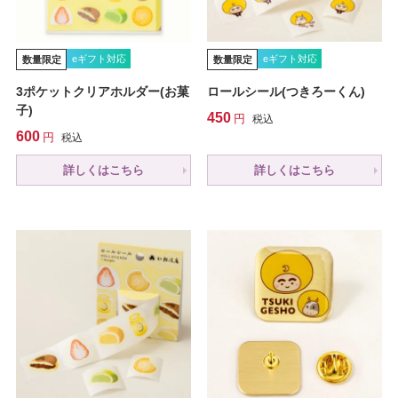
eギフト対応
eギフト対応
数量限定
数量限定
3ポケットクリアホルダー(お菓
ロールシール(つきろーくん)
子)
450
税込
600
税込
詳しくはこちら
詳しくはこちら