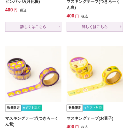
ピンバッジ(月化粧)
マスキングテープ(つきろーく
ん白)
400
税込
400
税込
詳しくはこちら
詳しくはこちら
eギフト対応
eギフト対応
数量限定
数量限定
マスキングテープ(つきろーく
マスキングテープ(お菓子)
ん紫)
400
税込