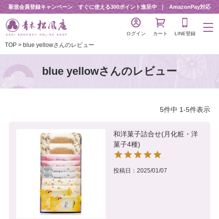
新規会員登録キャンペーン すぐに使える300ポイント進呈中
AmazonPay対応
ログイン
カート
LINE登録
TOP
blue yellowさんのレビュー
blue yellowさんのレビュー
5
件中
1
-
5
件表示
和洋菓子詰合せ(月化粧・洋
菓子4種)
投稿日
2025/01/07