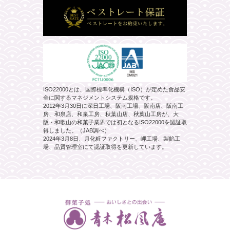
ISO22000とは、国際標準化機構（ISO）が定めた食品安
全に関するマネジメントシステム規格です。
2012年3月30日に深日工場、阪南工場、阪南店、阪南工
房、和泉店、和泉工房、秋葉山店、秋葉山工房が、大
阪・和歌山の和菓子業界では初となるISO22000を認証取
得しました。（JAB調べ）
2024年3月8日、月化粧ファクトリー、岬工場、製餡工
場、品質管理室にて認証取得を更新しています。