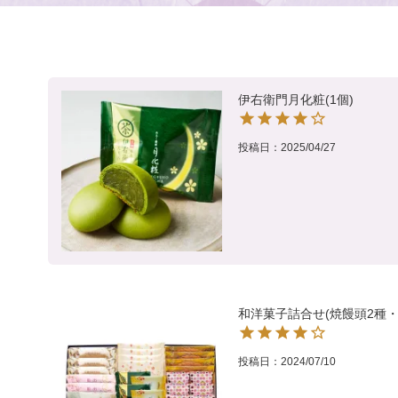
伊右衛門月化粧(1個)
投稿日
2025/04/27
和洋菓子詰合せ(焼饅頭2種・
投稿日
2024/07/10