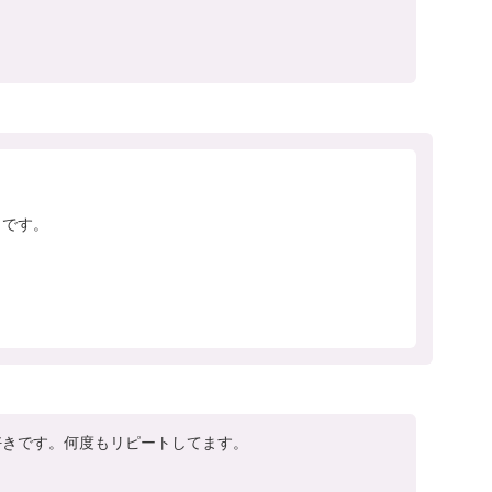


です。

。
好きです。何度もリピートしてます。