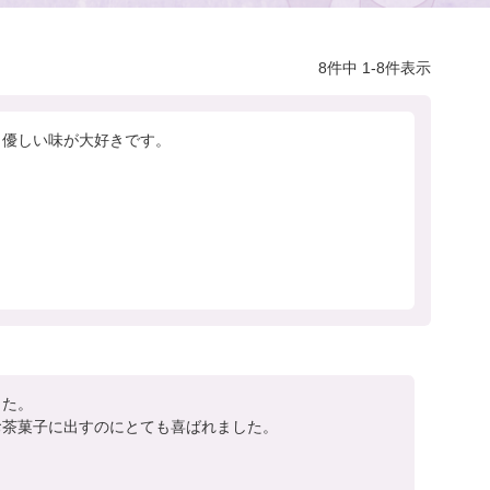
8
件中
1
-
8
件表示
優しい味が大好きです。

た。

茶菓子に出すのにとても喜ばれました。
