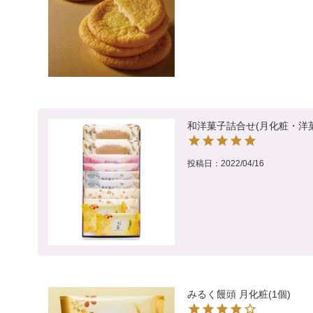
和洋菓子詰合せ(月化粧・洋菓
投稿日
2022/04/16
みるく饅頭 月化粧(1個)