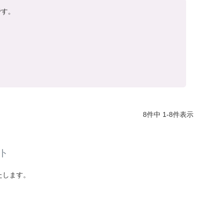
す。

8
件中
1
-
8
件表示
ト
たします。