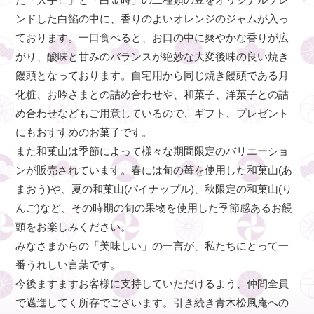
ンドした白餡の中に、香りのよいオレンジのジャムが入っ
ております。一口食べると、お口の中に爽やかな香りが広
がり、酸味と甘みのバランスが絶妙な大変後味の良い焼き
饅頭となっております。自宅用から同じ焼き饅頭である月
化粧、お吟さまとの詰め合わせや、和菓子、洋菓子との詰
め合わせなどもご用意しているので、ギフト、プレゼント
にもおすすめのお菓子です。
また和菓山は季節によって様々な期間限定のバリエーショ
ンが販売されています。春には旬の苺を使用した和菓山(あ
まおう)や、夏の和菓山(パイナップル)、秋限定の和菓山(り
んご)など、その時期の旬の果物を使用した季節感あるお饅
頭をお楽しみください。
みなさまからの「美味しい」の一言が、私たちにとって一
番うれしい言葉です。
今後ますますお客様に支持していただけるよう、仲間全員
で邁進してく所存でございます。引き続き青木松風庵への