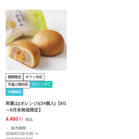
期間限定
ギフト対応
eギフト対応
手提げ袋対応
冷蔵商品
和菓山(オレンジ)(24個入)【8/1
～9月末発送限定】
4,460
税込
販売期間
2026/07/28 0:00
〜