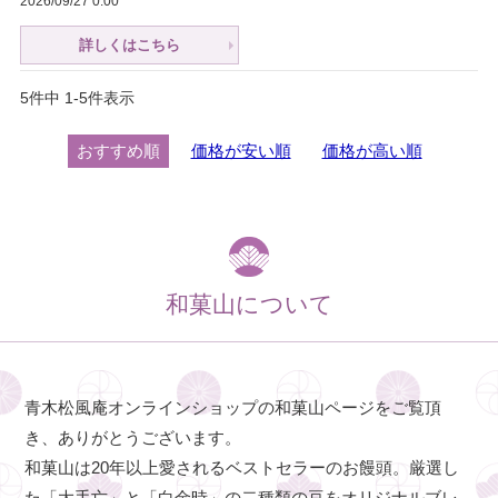
2026/09/27 0:00
詳しくはこちら
5
件中
1
-
5
件表示
おすすめ順
価格が安い順
価格が高い順
和菓山について
青木松風庵オンラインショップの和菓山ページをご覧頂
き、ありがとうございます。
和菓山は20年以上愛されるベストセラーのお饅頭。厳選し
た「大手亡」と「白金時」の二種類の豆をオリジナルブレ