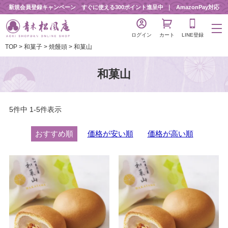
新規会員登録キャンペーン すぐに使える300ポイント進呈中
AmazonPay対応
ログイン
カート
LINE登録
TOP
和菓子
焼饅頭
和菓山
和菓山
5
件中
1
-
5
件表示
おすすめ順
価格が安い順
価格が高い順