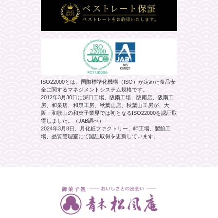
ISO22000とは、国際標準化機構（ISO）が定めた食品安
全に関するマネジメントシステム規格です。
2012年3月30日に深日工場、阪南工場、阪南店、阪南工
房、和泉店、和泉工房、秋葉山店、秋葉山工房が、大
阪・和歌山の和菓子業界では初となるISO22000を認証取
得しました。（JAB調べ）
2024年3月8日、月化粧ファクトリー、岬工場、製餡工
場、品質管理室にて認証取得を更新しています。