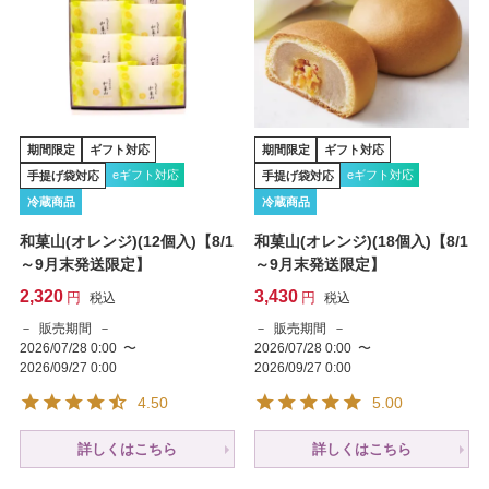
期間限定
ギフト対応
期間限定
ギフト対応
eギフト対応
eギフト対応
手提げ袋対応
手提げ袋対応
冷蔵商品
冷蔵商品
和菓山(オレンジ)(12個入)【8/1
和菓山(オレンジ)(18個入)【8/1
～9月末発送限定】
～9月末発送限定】
2,320
3,430
税込
税込
販売期間
販売期間
2026/07/28 0:00
〜
2026/07/28 0:00
〜
2026/09/27 0:00
2026/09/27 0:00
4.50
5.00
詳しくはこちら
詳しくはこちら