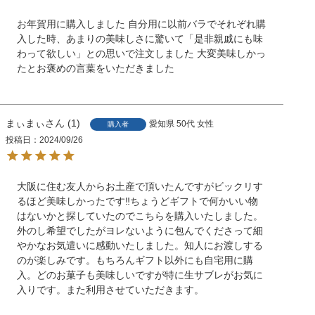
お年賀用に購入しました 自分用に以前バラでそれぞれ購
入した時、あまりの美味しさに驚いて「是非親戚にも味
わって欲しい」との思いで注文しました 大変美味しかっ
たとお褒めの言葉をいただきました
まぃまぃ
1
愛知県
50代
女性
購入者
投稿日
2024/09/26
大阪に住む友人からお土産で頂いたんですがビックリす
るほど美味しかったです‼︎ちょうどギフトで何かいい物
はないかと探していたのでこちらを購入いたしました。
外のし希望でしたがヨレないように包んでくださって細
やかなお気遣いに感動いたしました。知人にお渡しする
のが楽しみです。もちろんギフト以外にも自宅用に購
入。どのお菓子も美味しいですが特に生サブレがお気に
入りです。また利用させていただきます。