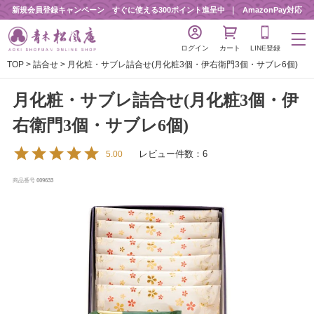
新規会員登録キャンペーン すぐに使える300ポイント進呈中
AmazonPay対応
ログイン
カート
LINE登録
TOP
詰合せ
月化粧・サブレ詰合せ(月化粧3個・伊右衛門3個・サブレ6個)
月化粧・サブレ詰合せ(月化粧3個・伊
右衛門3個・サブレ6個)
レビュー件数：6
5.00
商品番号
009633