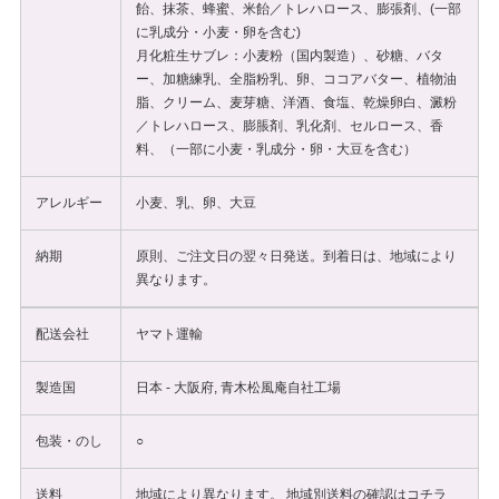
飴、抹茶、蜂蜜、米飴／トレハロース、膨張剤、(一部
に乳成分・小麦・卵を含む)
月化粧生サブレ：小麦粉（国内製造）、砂糖、バタ
ー、加糖練乳、全脂粉乳、卵、ココアバター、植物油
脂、クリーム、麦芽糖、洋酒、食塩、乾燥卵白、澱粉
／トレハロース、膨脹剤、乳化剤、セルロース、香
料、（一部に小麦・乳成分・卵・大豆を含む）
アレルギー
小麦、乳、卵、大豆
納期
原則、ご注文日の翌々日発送。到着日は、地域により
異なります。
配送会社
ヤマト運輸
製造国
日本 - 大阪府, 青木松風庵自社工場
包装・のし
○
送料
地域により異なります。 地域別送料の確認は
コチラ