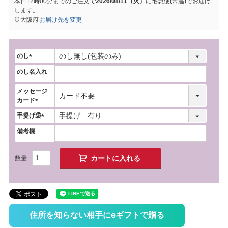
本日
12時00分
までのご注文で
2026/08/11（火）
に
宅急便(常温)
でお届け
します。
大阪府
お届け先を変更
のし
(
のし名入れ
必
須
メッセージ
)
カード
(
手提げ袋
必
(
須
備考欄
必
)
須
)
カートに入れる
住所を知らない相手にeギフトで贈る