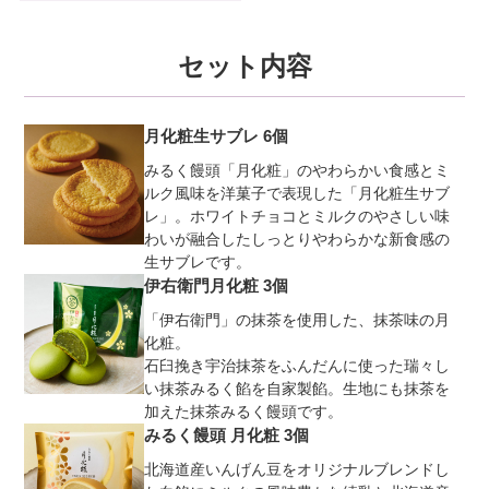
セット内容
月化粧生サブレ 6個
みるく饅頭「月化粧」のやわらかい食感とミ
ルク風味を洋菓子で表現した「月化粧生サブ
レ」。ホワイトチョコとミルクのやさしい味
わいが融合したしっとりやわらかな新食感の
生サブレです。
伊右衛門月化粧 3個
「伊右衛門」の抹茶を使用した、抹茶味の月
化粧。
石臼挽き宇治抹茶をふんだんに使った瑞々し
い抹茶みるく餡を自家製餡。生地にも抹茶を
加えた抹茶みるく饅頭です。
みるく饅頭 月化粧 3個
北海道産いんげん豆をオリジナルブレンドし