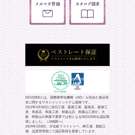
ISO22000とは、国際標準化機構（ISO）が定めた食品安
全に関するマネジメントシステム規格です。
2012年3月30日に深日工場、阪南工場、阪南店、阪南工
房、和泉店、和泉工房、秋葉山店、秋葉山工房が、大
阪・和歌山の和菓子業界では初となるISO22000を認証取
得しました。（JAB調べ）
2024年3月8日、月化粧ファクトリー、岬工場、製餡工
場、品質管理室にて認証取得を更新しています。