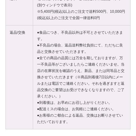
(別ウィンドウで表示)
※5,400円(税込)以上のご注文で送料500円、10,000円
(税込)以上のご注文で全国一律送料0円
返品/交換
●食品につき、不良品以外は不可とさせていただきま
す。
●不良品の場合、返品送料弊社負担にて、ただちに良
品と交換させていただきます。
●全ての商品の品質には万全を期しておりますが、万
一不良品等がございましたらご連絡くださいませ。当
店の在庫状況を確認のうえ、新品、または同等品と交
換させていただきます（※商品到着後7日以内にメー
ルまたは電話でご連絡ください。それを過ぎますと返
品交換のご要望はお受けできなくなりますので、ご了
承ください。）
●到着後は、お早めにお召し上がりください。
●配送ミスの場合は、お気軽にご連絡ください。
●お客様のご都合による返品、交換はお断りさせてい
ただいております。