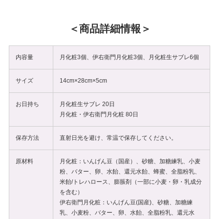
商品詳細情報
内容量
月化粧3個、伊右衛門月化粧3個、月化粧生サブレ6個
サイズ
14cm×28cm×5cm
お日持ち
月化粧生サブレ 20日
月化粧・伊右衛門月化粧 80日
保存方法
直射日光を避け、常温で保存してください。
原材料
月化粧：いんげん豆（国産）、砂糖、加糖練乳、小麦
粉、バター、卵、水飴、還元水飴、蜂蜜、全脂粉乳、
米飴/トレハロース、膨脹剤（一部に小麦・卵・乳成分
を含む）
伊右衛門月化粧：いんげん豆(国産)、砂糖、加糖練
乳、小麦粉、バター、卵、水飴、全脂粉乳、還元水