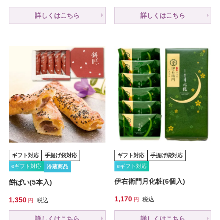
詳しくはこちら
詳しくはこちら
ギフト対応
手提げ袋対応
ギフト対応
手提げ袋対応
eギフト対応
eギフト対応
冷蔵商品
伊右衛門月化粧(6個入)
餅ぱい(5本入)
1,170
1,350
税込
税込
詳しくはこちら
詳しくはこちら