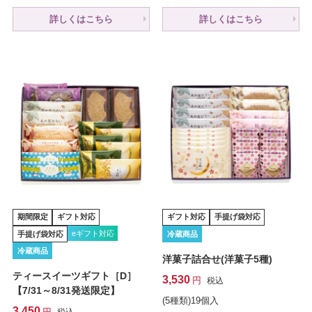
詳しくはこちら
詳しくはこちら
期間限定
ギフト対応
ギフト対応
手提げ袋対応
eギフト対応
手提げ袋対応
冷蔵商品
冷蔵商品
洋菓子詰合せ(洋菓子5種)
ティースイーツギフト［D］
3,530
税込
【7/31～8/31発送限定】
(5種類)19個入
3,450