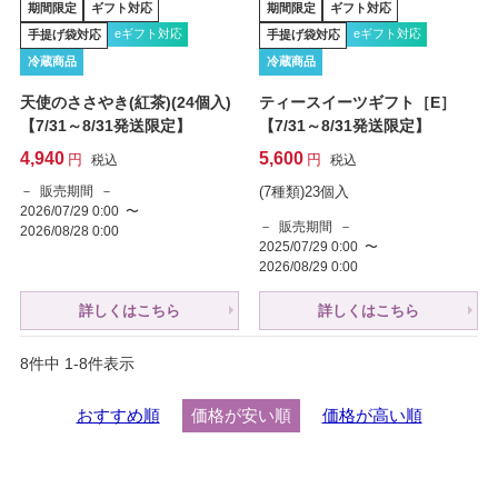
期間限定
ギフト対応
期間限定
ギフト対応
eギフト対応
eギフト対応
手提げ袋対応
手提げ袋対応
冷蔵商品
冷蔵商品
天使のささやき(紅茶)(24個入)
ティースイーツギフト［E］
【7/31～8/31発送限定】
【7/31～8/31発送限定】
4,940
5,600
税込
税込
販売期間
(7種類)23個入
2026/07/29 0:00
〜
販売期間
2026/08/28 0:00
2025/07/29 0:00
〜
2026/08/29 0:00
詳しくはこちら
詳しくはこちら
8
件中
1
-
8
件表示
おすすめ順
価格が安い順
価格が高い順