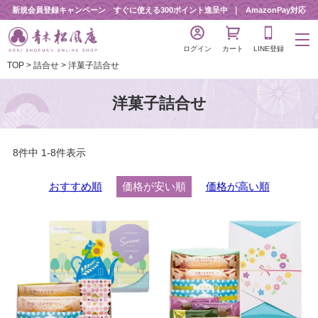
新規会員登録キャンペーン すぐに使える300ポイント進呈中
AmazonPay対応
ログイン
カート
LINE登録
TOP
詰合せ
洋菓子詰合せ
洋菓子詰合せ
8
件中
1
-
8
件表示
おすすめ順
価格が安い順
価格が高い順