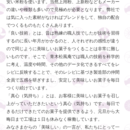
安い米粉を使います。当然上用粉、上新粉などもメーカー
の違いや種類も多いので見極めが必要となります。弊社で
は気に入った素材がなければブレンドをして、独自の配合
でつくるものもたくさんあります。
「良い技術」とは、昔は熟練の職人技でしたが技術を習得
するのに長い年月がかかるのと、人それぞれの感性が違う
ので同じように美味しいお菓子をつくることは非常に難し
いものです。そこで、青木松風庵では職人の技術を科学的
に考え、温度や時間、その他のデータ化できるすべてをレ
シピに反映することで、そのレシピに基づき製造部の仲間
全員で五感を研ぎすまし、安定して美味しいお菓子を毎日
つくり続けています。
「真心（気持ち）」とは、お客様に美味しいお菓子を召し
上がっていただきたいという真心（気持ち）です。毎日で
きるだけできたてのお菓子を提供できるよう、元旦から大
晦日まで工場は１日も休みなく稼働しています。
みなさまからの「美味しい」の一言が、私たちにとって一