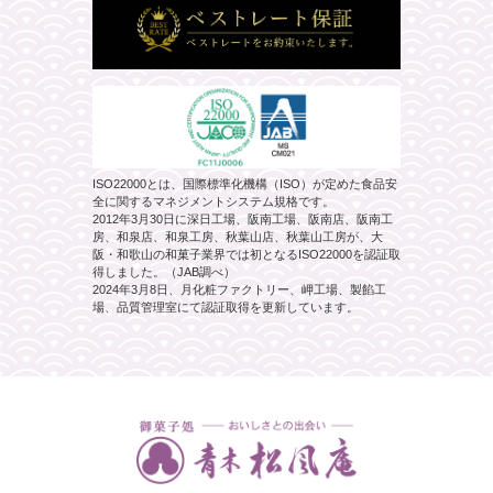
ISO22000とは、国際標準化機構（ISO）が定めた食品安
全に関するマネジメントシステム規格です。
2012年3月30日に深日工場、阪南工場、阪南店、阪南工
房、和泉店、和泉工房、秋葉山店、秋葉山工房が、大
阪・和歌山の和菓子業界では初となるISO22000を認証取
得しました。（JAB調べ）
2024年3月8日、月化粧ファクトリー、岬工場、製餡工
場、品質管理室にて認証取得を更新しています。