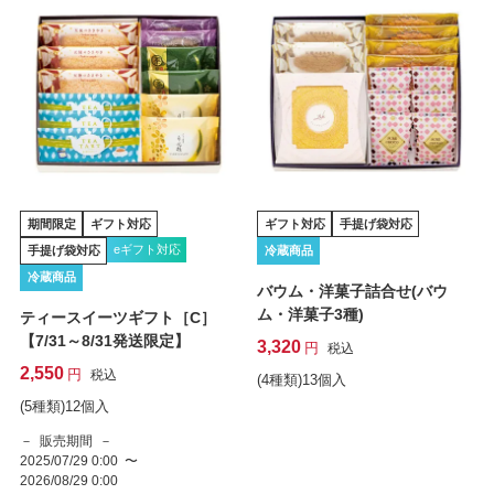
期間限定
ギフト対応
ギフト対応
手提げ袋対応
eギフト対応
手提げ袋対応
冷蔵商品
冷蔵商品
バウム・洋菓子詰合せ(バウ
ム・洋菓子3種)
ティースイーツギフト［C］
【7/31～8/31発送限定】
3,320
税込
2,550
税込
(4種類)13個入
(5種類)12個入
販売期間
2025/07/29 0:00
〜
2026/08/29 0:00