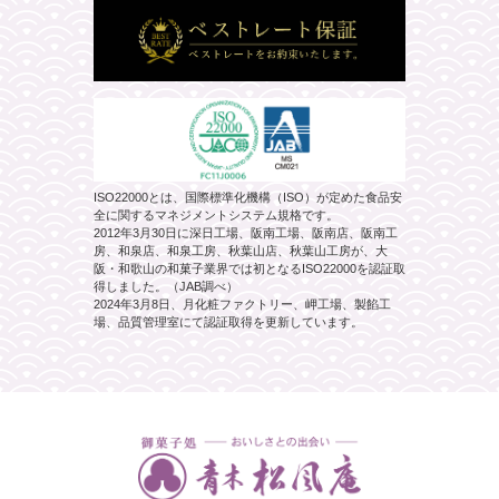
ISO22000とは、国際標準化機構（ISO）が定めた食品安
全に関するマネジメントシステム規格です。
2012年3月30日に深日工場、阪南工場、阪南店、阪南工
房、和泉店、和泉工房、秋葉山店、秋葉山工房が、大
阪・和歌山の和菓子業界では初となるISO22000を認証取
得しました。（JAB調べ）
2024年3月8日、月化粧ファクトリー、岬工場、製餡工
場、品質管理室にて認証取得を更新しています。