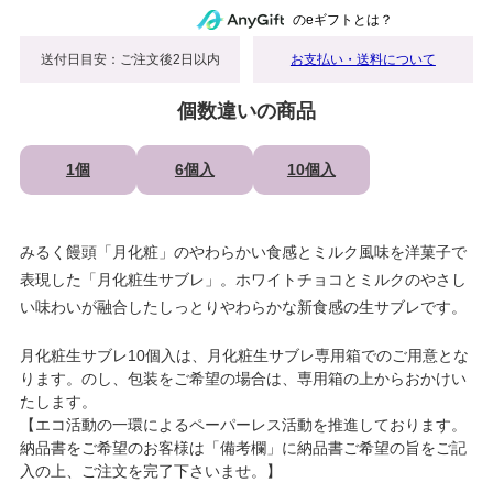
のeギフトとは？
送付日目安：ご注文後2日以内
お支払い・送料について
個数違いの商品
1個
6個入
10個入
みるく饅頭「月化粧」のやわらかい食感とミルク風味を洋菓子で
表現した「月化粧生サブレ」。ホワイトチョコとミルクのやさし
い味わいが融合したしっとりやわらかな新食感の生サブレです。
月化粧生サブレ10個入は、月化粧生サブレ専用箱でのご用意とな
ります。のし、包装をご希望の場合は、専用箱の上からおかけい
たします。
【エコ活動の一環によるペーパーレス活動を推進しております。
納品書をご希望のお客様は「備考欄」に納品書ご希望の旨をご記
入の上、ご注文を完了下さいませ。】