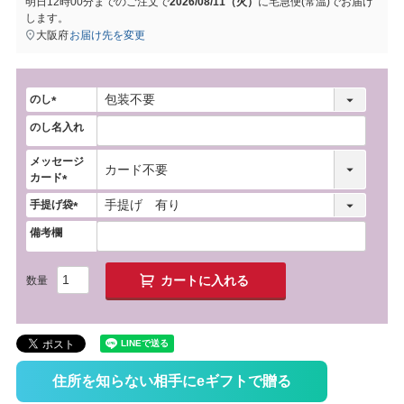
明日
12時00分
までのご注文で
2026/08/11（火）
に
宅急便(常温)
でお届け
します。
大阪府
お届け先を変更
のし
(
のし名入れ
必
須
メッセージ
)
カード
(
手提げ袋
必
(
須
備考欄
必
)
須
)
カートに入れる
住所を知らない相手にeギフトで贈る