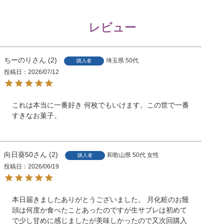
レビュー
ちーのり
2
埼玉県
50代
購入者
投稿日
2026/07/12
これは本当に一番好き 何枚でもいけます。この世で一番
すきなお菓子。
向日葵50
2
和歌山県
50代
女性
購入者
投稿日
2026/06/19
本日届きましたありがとうございました。 月化粧のお饅
頭は何度か食べたことあったのですが生サブレは初めて
で少し甘めに感じましたが美味しかったので又次回購入