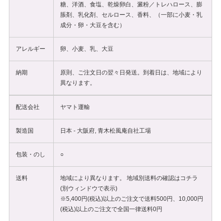
糖、洋酒、食塩、乾燥卵白、澱粉／トレハロース、膨
脹剤、乳化剤、セルロース、香料、（一部に小麦・乳
成分・卵・大豆を含む）
アレルギー
卵、小麦、乳、大豆
納期
原則、ご注文日の翌々日発送。到着日は、地域により
異なります。
配送会社
ヤマト運輸
製造国
日本 - 大阪府, 青木松風庵自社工場
包装・のし
○
送料
地域により異なります。 地域別送料の確認は
コチラ
(別ウィンドウで表示)
※5,400円(税込)以上のご注文で送料500円、10,000円
(税込)以上のご注文で全国一律送料0円