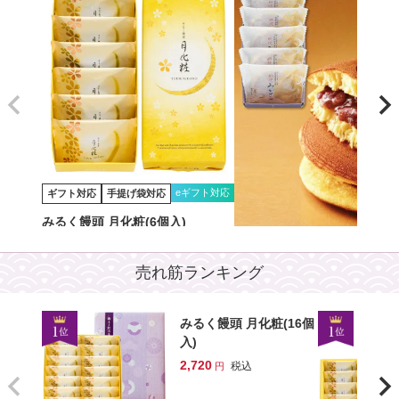
eギフト対応
ギフト対応
手提げ袋対応
みるく饅頭 月化粧(6個入)
eギフ
ギフト対応
手提げ袋対応
1,050
税込
売れ筋ランキング
朝焼みかさ(5個入)
詳しくはこちら
1,170
税込
みるく饅頭 月化粧(16個
詳しくはこちら
入)
2,720
税込