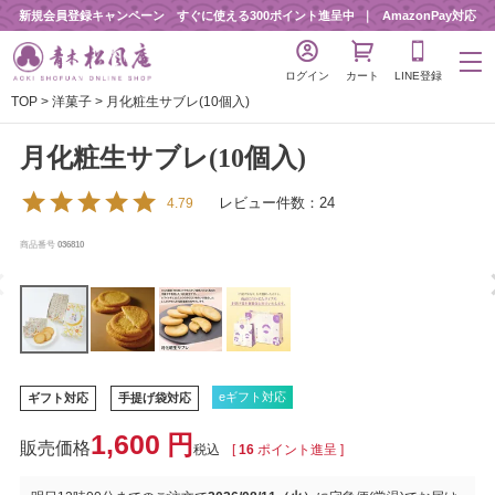
新規会員登録キャンペーン すぐに使える300ポイント進呈中
AmazonPay対応
ログイン
カート
LINE登録
TOP
洋菓子
月化粧生サブレ(10個入)
月化粧生サブレ(10個入)
レビュー件数：24
4.79
商品番号
036810
eギフト対応
ギフト対応
手提げ袋対応
1,600
税込
[
16
ポイント進呈 ]