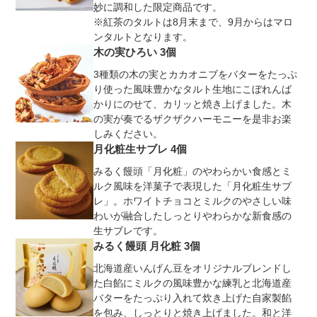
妙に調和した限定商品です。
※紅茶のタルトは8月末まで、9月からはマロ
ンタルトとなります。
木の実ひろい 3個
3種類の木の実とカカオニブをバターをたっぷ
り使った風味豊かなタルト生地にこぼれんば
かりにのせて、カリッと焼き上げました。木
の実が奏でるザクザクハーモニーを是非お楽
しみください。
月化粧生サブレ 4個
みるく饅頭「月化粧」のやわらかい食感とミ
ルク風味を洋菓子で表現した「月化粧生サブ
レ」。ホワイトチョコとミルクのやさしい味
わいが融合したしっとりやわらかな新食感の
生サブレです。
みるく饅頭 月化粧 3個
北海道産いんげん豆をオリジナルブレンドし
た白餡にミルクの風味豊かな練乳と北海道産
バターをたっぷり入れて炊き上げた自家製餡
を包み、しっとりと焼き上げました。和と洋