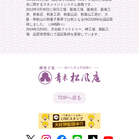
全に関するマネジメントシステム規格です。
2012年3月30日に深日工場、阪南工場、阪南店、阪南工
房、和泉店、和泉工房、秋葉山店、秋葉山工房が、大
阪・和歌山の和菓子業界では初となるISO22000を認証取
得しました。（JAB調べ）
2024年3月8日、月化粧ファクトリー、岬工場、製餡工
場、品質管理室にて認証取得を更新しています。
TOPへ
戻る