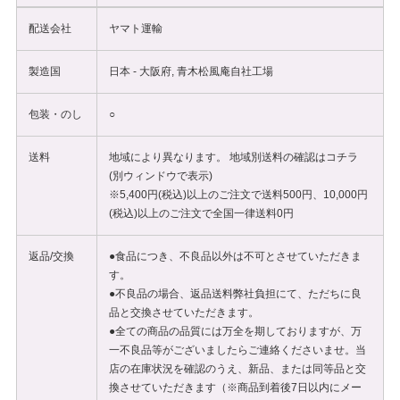
配送会社
ヤマト運輸
製造国
日本 - 大阪府, 青木松風庵自社工場
包装・のし
○
送料
地域により異なります。 地域別送料の確認は
コチラ
(別ウィンドウで表示)
※5,400円(税込)以上のご注文で送料500円、10,000円
(税込)以上のご注文で全国一律送料0円
返品/交換
●食品につき、不良品以外は不可とさせていただきま
す。
●不良品の場合、返品送料弊社負担にて、ただちに良
品と交換させていただきます。
●全ての商品の品質には万全を期しておりますが、万
一不良品等がございましたらご連絡くださいませ。当
店の在庫状況を確認のうえ、新品、または同等品と交
換させていただきます（※商品到着後7日以内にメー