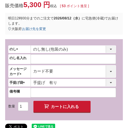
5,300
税込
[
53
ポイント進呈 ]
明日
12時00分
までのご注文で
2026/08/12（水）
に
宅急便(冷蔵)
でお届け
します。
大阪府
お届け先を変更
のし
(
のし名入れ
必
須
メッセージ
)
カード
(
手提げ袋
必
(
須
備考欄
必
)
須
)
カートに入れる