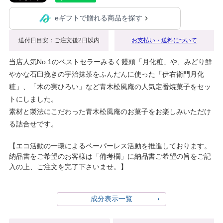
eギフトで贈れる商品を探す
送付日目安：ご注文後2日以内
お支払い・送料について
当店人気No.1のベストセラーみるく饅頭「月化粧」や、みどり鮮
やかな石臼挽きの宇治抹茶をふんだんに使った「伊右衛門月化
粧」、「木の実ひろい」など青木松風庵の人気定番焼菓子をセッ
トにしました。
素材と製法にこだわった青木松風庵のお菓子をお楽しみいただけ
る詰合せです。
【エコ活動の一環によるペーパーレス活動を推進しております。
納品書をご希望のお客様は「備考欄」に納品書ご希望の旨をご記
入の上、ご注文を完了下さいませ。】
成分表示一覧