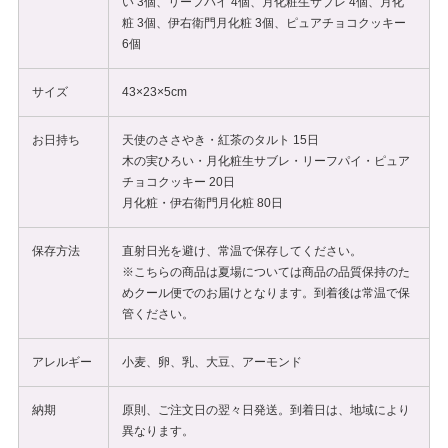
い 3個、リーフパイ 4個、月化粧生サブレ 4個、月化
粧 3個、伊右衛門月化粧 3個、ピュアチョコクッキー
6個
サイズ
43×23×5cm
お日持ち
天使のささやき・紅茶のタルト 15日
木の実ひろい・月化粧生サブレ・リーフパイ・ピュア
チョコクッキー 20日
月化粧・伊右衛門月化粧 80日
保存方法
直射日光を避け、常温で保存してください。
※こちらの商品は夏場については商品の品質保持のた
めクール便でのお届けとなります。到着後は常温で保
管ください。
アレルギー
小麦、卵、乳、大豆、アーモンド
納期
原則、ご注文日の翌々日発送。到着日は、地域により
異なります。