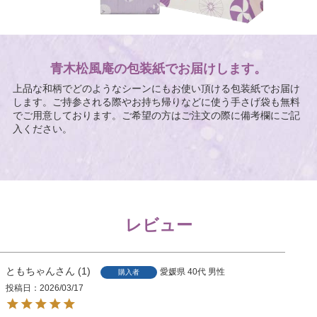
青木松風庵の包装紙でお届けします。
上品な和柄でどのようなシーンにもお使い頂ける包装紙でお届け
します。ご持参される際やお持ち帰りなどに使う手さげ袋も無料
でご用意しております。ご希望の方はご注文の際に備考欄にご記
入ください。
レビュー
ともちゃん
1
愛媛県
40代
男性
購入者
投稿日
2026/03/17