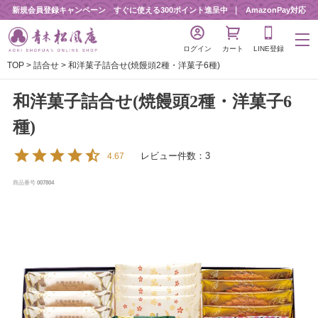
新規会員登録キャンペーン すぐに使える300ポイント進呈中
AmazonPay対応
ログイン
カート
LINE登録
TOP
詰合せ
和洋菓子詰合せ(焼饅頭2種・洋菓子6種)
和洋菓子詰合せ(焼饅頭2種・洋菓子6
種)
レビュー件数：3
4.67
商品番号
007804