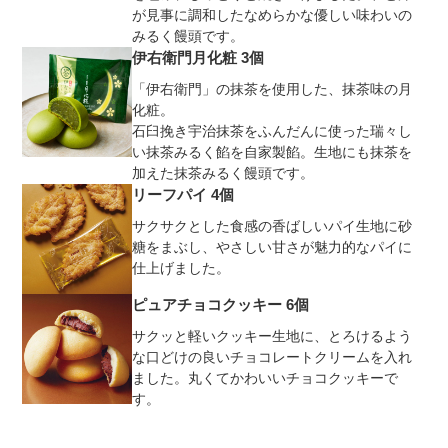
が見事に調和したなめらかな優しい味わいの
みるく饅頭です。
伊右衛門月化粧 3個
「伊右衛門」の抹茶を使用した、抹茶味の月
化粧。
石臼挽き宇治抹茶をふんだんに使った瑞々し
い抹茶みるく餡を自家製餡。生地にも抹茶を
加えた抹茶みるく饅頭です。
リーフパイ 4個
サクサクとした食感の香ばしいパイ生地に砂
糖をまぶし、やさしい甘さが魅力的なパイに
仕上げました。
ピュアチョコクッキー 6個
サクッと軽いクッキー生地に、とろけるよう
な口どけの良いチョコレートクリームを入れ
ました。丸くてかわいいチョコクッキーで
す。