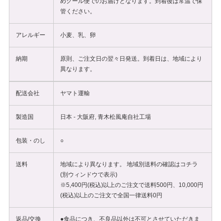
めクール便でのお届けとなります。到着後は常温で保
管ください。
アレルギー
小麦、乳、卵
納期
原則、ご注文日の翌々日発送。到着日は、地域により
異なります。
配送会社
ヤマト運輸
製造国
日本 - 大阪府, 青木松風庵自社工場
包装・のし
○
送料
地域により異なります。 地域別送料の確認は
コチラ
(別ウィンドウで表示)
※5,400円(税込)以上のご注文で送料500円、10,000円
(税込)以上のご注文で全国一律送料0円
返品/交換
●食品につき、不良品以外は不可とさせていただきま