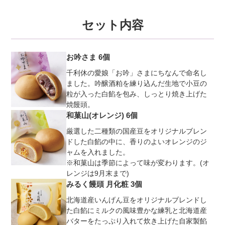
セット内容
お吟さま 6個
千利休の愛娘「お吟」さまにちなんで命名し
ました。吟醸酒粕を練り込んだ生地で小豆の
粒が入った白餡を包み、しっとり焼き上げた
焼饅頭。
和菓山(オレンジ) 6個
厳選した二種類の国産豆をオリジナルブレン
ドした白餡の中に、香りのよいオレンジのジ
ャムを入れました。
※和菓山は季節によって味が変わります。(オ
レンジは9月末まで)
みるく饅頭 月化粧 3個
北海道産いんげん豆をオリジナルブレンドし
た白餡にミルクの風味豊かな練乳と北海道産
バターをたっぷり入れて炊き上げた自家製餡