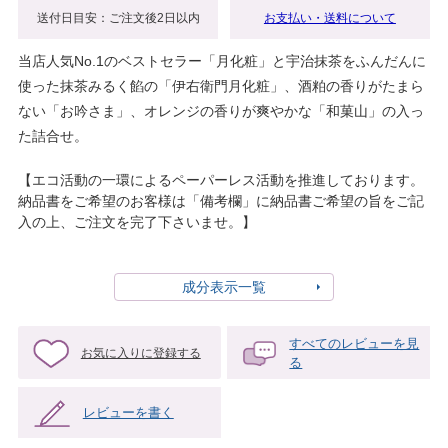
送付日目安：ご注文後2日以内
お支払い・送料について
当店人気No.1のベストセラー「月化粧」と宇治抹茶をふんだんに
使った抹茶みるく餡の「伊右衛門月化粧」、酒粕の香りがたまら
ない「お吟さま」、オレンジの香りが爽やかな「和菓山」の入っ
た詰合せ。
【エコ活動の一環によるペーパーレス活動を推進しております。
納品書をご希望のお客様は「備考欄」に納品書ご希望の旨をご記
入の上、ご注文を完了下さいませ。】
成分表示一覧
すべてのレビューを見
お気に入りに登録する
る
レビューを書く