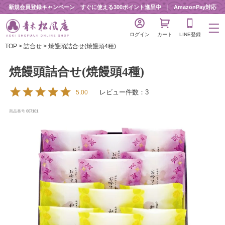
新規会員登録キャンペーン すぐに使える300ポイント進呈中
AmazonPay対応
ログイン
カート
LINE登録
TOP
詰合せ
焼饅頭詰合せ(焼饅頭4種)
焼饅頭詰合せ(焼饅頭4種)
レビュー件数：3
5.00
商品番号
007101