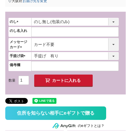
大阪府
お届け先を変更
のし
(
のし名入れ
必
須
メッセージ
)
カード
(
手提げ袋
必
(
須
備考欄
必
)
須
)
カートに入れる
住所を知らない相手にeギフトで贈る
のeギフトとは？