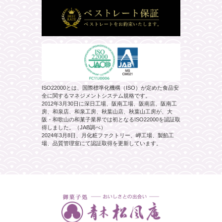
ISO22000とは、国際標準化機構（ISO）が定めた食品安
全に関するマネジメントシステム規格です。
2012年3月30日に深日工場、阪南工場、阪南店、阪南工
房、和泉店、和泉工房、秋葉山店、秋葉山工房が、大
阪・和歌山の和菓子業界では初となるISO22000を認証取
得しました。（JAB調べ）
2024年3月8日、月化粧ファクトリー、岬工場、製餡工
場、品質管理室にて認証取得を更新しています。