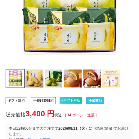
eギフト対応
ギフト対応
手提げ袋対応
冷蔵商品
3,400
税込
[
34
ポイント進呈 ]
本日
12時00分
までのご注文で
2026/08/11（火）
に
宅急便(冷蔵)
でお届け
します。