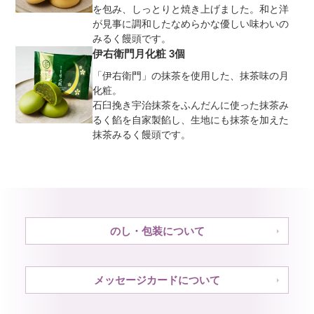
を包み、しっとりと焼き上げました。和と洋
が見事に調和したなめらかな優しい味わいの
みるく饅頭です。
伊右衛門月化粧 3個
「伊右衛門」の抹茶を使用した、抹茶味の月
化粧。
石臼挽き宇治抹茶をふんだんに使った抹茶み
るく餡を自家製餡し、生地にも抹茶を加えた
抹茶みるく饅頭です。
のし・包装について
メッセージカードについて