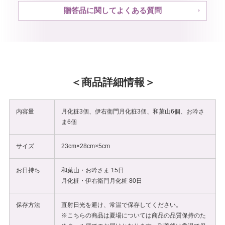
贈答品に関してよくある質問
商品詳細情報
内容量
月化粧3個、伊右衛門月化粧3個、和菓山6個、お吟さ
ま6個
サイズ
23cm×28cm×5cm
お日持ち
和菓山・お吟さま 15日
月化粧・伊右衛門月化粧 80日
保存方法
直射日光を避け、常温で保存してください。
※こちらの商品は夏場については商品の品質保持のた