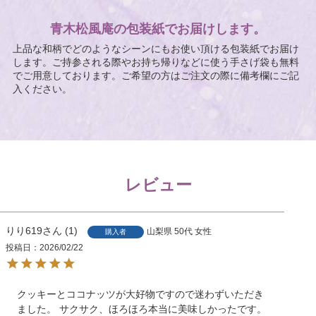
青木松風庵の包装紙でお届けします。
上品な和柄でどのようなシーンにもお使い頂ける包装紙でお届け
します。ご持参される際やお持ち帰りなどに使う手さげ袋も無料
でご用意しております。ご希望の方はご注文の際に備考欄にご記
入ください。
レビュー
りり619
1
山梨県
50代
女性
購入者
投稿日
2026/02/22
クッキーとココナッツが大好物ですので迷わずいただき
ました。 サクサク、ほろほろ本当に美味しかったです。