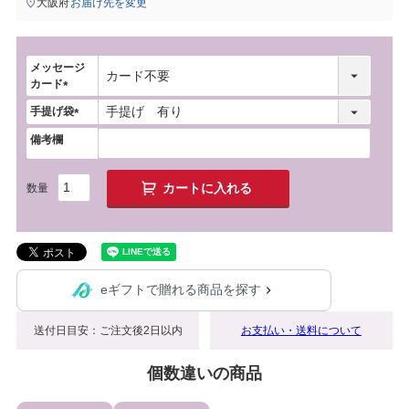
大阪府
お届け先を変更
メッセージ
カード
(
手提げ袋
必
(
須
備考欄
必
)
須
)
カートに入れる
eギフトで贈れる商品を探す
送付日目安：ご注文後2日以内
お支払い・送料について
個数違いの商品