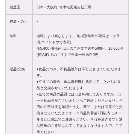
製造国
日本 - 大阪府, 青木松風庵自社工場
包装・のし
×
送料
地域により異なります。 地域別送料の確認は
コチラ
(別ウィンドウで表示)
※5,400円(税込)以上のご注文で送料500円、10,000円
(税込)以上のご注文で全国一律送料0円
返品/交換
●食品につき、不良品以外は不可とさせていただきま
す。
●不良品の場合、返品送料弊社負担にて、ただちに良
品と交換させていただきます。
●全ての商品の品質には万全を期しておりますが、万
一不良品等がございましたらご連絡くださいませ。当
店の在庫状況を確認のうえ、新品、または同等品と交
換させていただきます（※商品到着後7日以内にメー
ルまたは電話でご連絡ください。それを過ぎますと返
品交換のご要望はお受けできなくなりますので、ご了
承ください。）