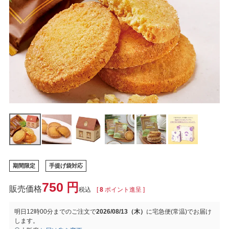
期間限定
手提げ袋対応
750
税込
[
8
ポイント進呈 ]
明日
12時00分
までのご注文で
2026/08/13（木）
に
宅急便(常温)
でお届け
します。