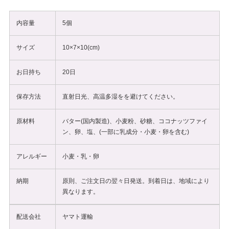
内容量
5個
サイズ
10×7×10(cm)
お日持ち
20日
保存方法
直射日光、高温多湿をを避けてください。
原材料
バター(国内製造)、小麦粉、砂糖、ココナッツファイ
ン、卵、塩、(一部に乳成分・小麦・卵を含む)
アレルギー
小麦・乳・卵
納期
原則、ご注文日の翌々日発送。到着日は、地域により
異なります。
配送会社
ヤマト運輸