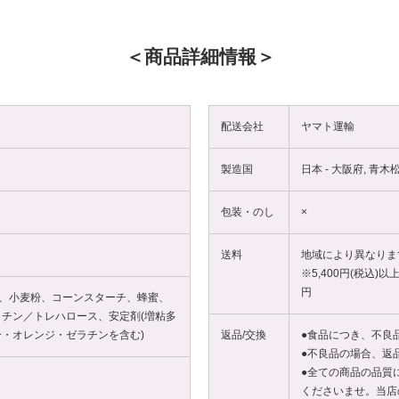
商品詳細情報
配送会社
ヤマト運輸
製造国
日本 - 大阪府, 青
包装・のし
×
送料
地域により異なりま
※5,400円(税込)
円
糖、小麦粉、コーンスターチ、蜂蜜、
チン／トレハロース、安定剤(増粘多
分・オレンジ・ゼラチンを含む)
返品/交換
●食品につき、不良
●不良品の場合、返
●全ての商品の品質
くださいませ。当店