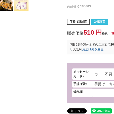
商品番号
160003
手提げ袋対応
冷蔵商品
510
税込
[
5
明日
12時00分
までのご注文で
2
大阪府
お届け先を変更
メッセージ
カード
(
手提げ袋
必
(
須
備考欄
必
)
須
)