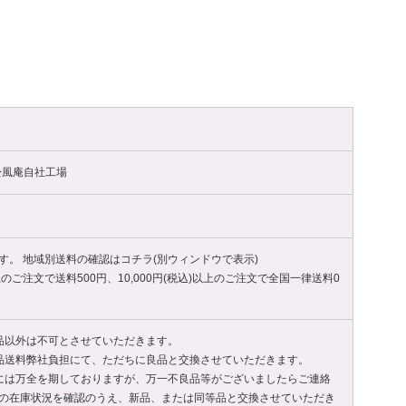
木松風庵自社工場
す。 地域別送料の確認は
コチラ(別ウィンドウで表示)
以上のご注文で送料500円、10,000円(税込)以上のご注文で全国一律送料0
品以外は不可とさせていただきます。
品送料弊社負担にて、ただちに良品と交換させていただきます。
には万全を期しておりますが、万一不良品等がございましたらご連絡
の在庫状況を確認のうえ、新品、または同等品と交換させていただき