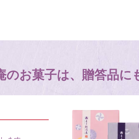
庵のお菓子は、
贈答品に