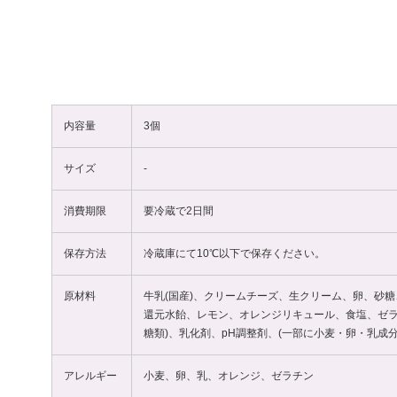
内容量
3個
サイズ
‐
消費期限
要冷蔵で2日間
保存方法
冷蔵庫にて10℃以下で保存ください。
原材料
牛乳(国産)、クリームチーズ、生クリーム、卵、砂
還元水飴、レモン、オレンジリキュール、食塩、ゼラ
糖類)、乳化剤、pH調整剤、(一部に小麦・卵・乳成
アレルギー
小麦、卵、乳、オレンジ、ゼラチン