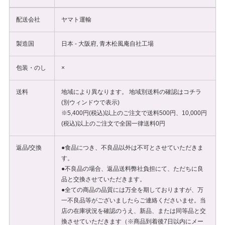
配送会社
ヤマト運輸
製造国
日本 - 大阪府, 青木松風庵自社工場
包装・のし
×
送料
地域により異なります。 地域別送料の確認は
コチラ
(別ウィンドウで表示)
※5,400円(税込)以上のご注文で送料500円、10,000円
(税込)以上のご注文で全国一律送料0円
返品/交換
●食品につき、不良品以外は不可とさせていただきま
す。
●不良品の場合、返品送料弊社負担にて、ただちに良
品と交換させていただきます。
●全ての商品の品質には万全を期しておりますが、万
一不良品等がございましたらご連絡くださいませ。当
店の在庫状況を確認のうえ、新品、または同等品と交
換させていただきます（※商品到着後7日以内にメー