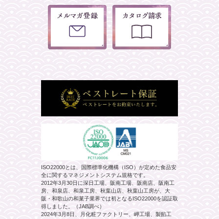
ISO22000とは、国際標準化機構（ISO）が定めた食品安
全に関するマネジメントシステム規格です。
2012年3月30日に深日工場、阪南工場、阪南店、阪南工
房、和泉店、和泉工房、秋葉山店、秋葉山工房が、大
阪・和歌山の和菓子業界では初となるISO22000を認証取
得しました。（JAB調べ）
2024年3月8日、月化粧ファクトリー、岬工場、製餡工