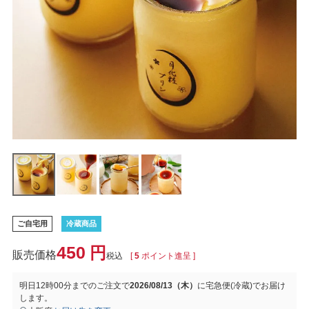
ご自宅用
冷蔵商品
450
税込
[
5
ポイント進呈 ]
明日
12時00分
までのご注文で
2026/08/13（木）
に
宅急便(冷蔵)
でお届け
します。