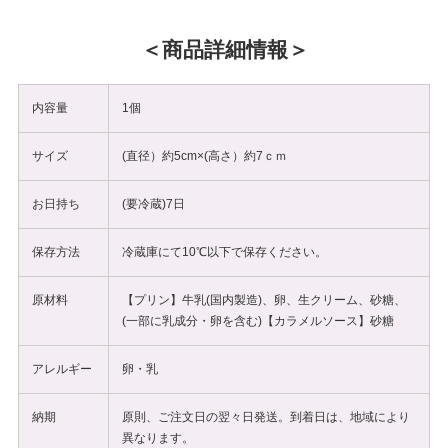
商品詳細情報
内容量
1個
サイズ
(直径）約5cm×(高さ）約7ｃｍ
お日持ち
(要冷蔵)7日
保存方法
冷蔵庫にて10℃以下で保存ください。
原材料
【プリン】牛乳(国内製造)、卵、生クリーム、砂糖、
(一部に乳成分・卵を含む)【カラメルソース】砂糖
アレルギー
卵・乳
納期
原則、ご注文日の翌々日発送。到着日は、地域により
異なります。