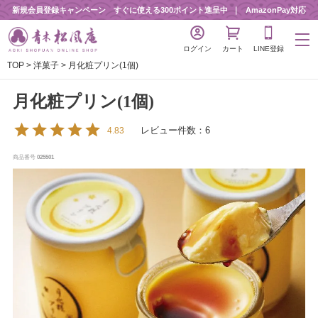
新規会員登録キャンペーン すぐに使える300ポイント進呈中
AmazonPay対応
ログイン
カート
LINE登録
TOP
洋菓子
月化粧プリン(1個)
月化粧プリン(1個)
レビュー件数：6
4.83
商品番号
025501