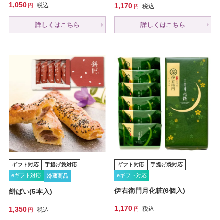
1,050
税込
1,170
税込
詳しくはこちら
詳しくはこちら
ギフト対応
手提げ袋対応
ギフト対応
手提げ袋対応
eギフト対応
eギフト対応
冷蔵商品
伊右衛門月化粧(6個入)
餅ぱい(5本入)
1,170
1,350
税込
税込