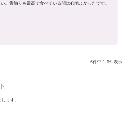
しい。舌触りも最高で食べている間は心地よかったです。
6
件中
1
-
6
件表示
ト
たします。