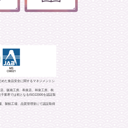
）が定めた食品安全に関するマネジメントシ
阪南店、阪南工房、和泉店、和泉工房、秋
業界では初となるISO22000を認証取
工場、製餡工場、品質管理室にて認証取得