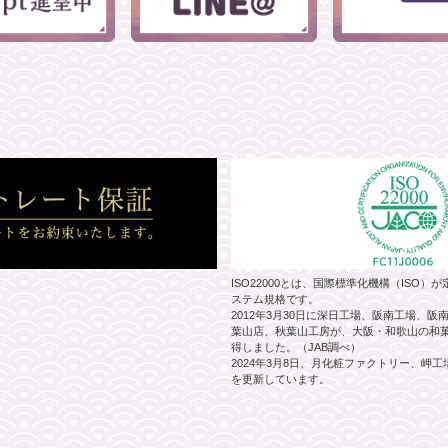
ISO22000とは、国際標準化機構（ISO
ステム規格です。
2012年3月30日に深日工場、阪南工場、
葉山店、秋葉山工房が、大阪・和歌山の和菓子
得しました。（JAB調べ）
2024年3月8日、月化粧ファクトリー、岬
を更新しています。