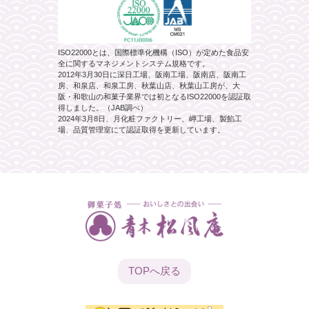
ISO22000とは、国際標準化機構（ISO）が定めた食品安
全に関するマネジメントシステム規格です。
2012年3月30日に深日工場、阪南工場、阪南店、阪南工
房、和泉店、和泉工房、秋葉山店、秋葉山工房が、大
阪・和歌山の和菓子業界では初となるISO22000を認証取
得しました。（JAB調べ）
2024年3月8日、月化粧ファクトリー、岬工場、製餡工
場、品質管理室にて認証取得を更新しています。
TOPへ
戻る