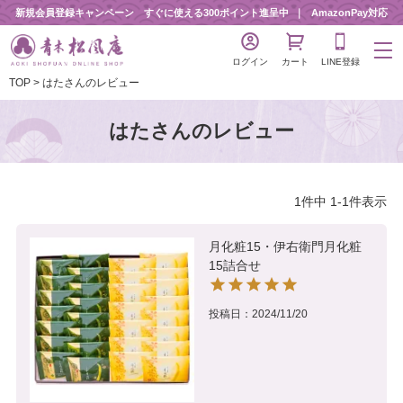
新規会員登録キャンペーン すぐに使える300ポイント進呈中
AmazonPay対応
ログイン
カート
LINE登録
TOP
はたさんのレビュー
はたさんのレビュー
1
件中
1
-
1
件表示
月化粧15・伊右衛門月化粧
15詰合せ
投稿日
2024/11/20