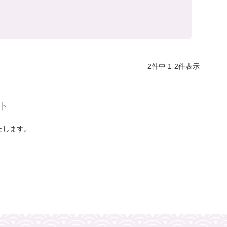
2
件中
1
-
2
件表示
ト
たします。