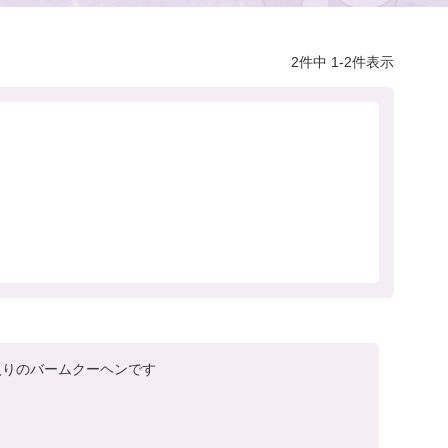
2
件中
1
-
2
件表示
入りのバームクーヘンです