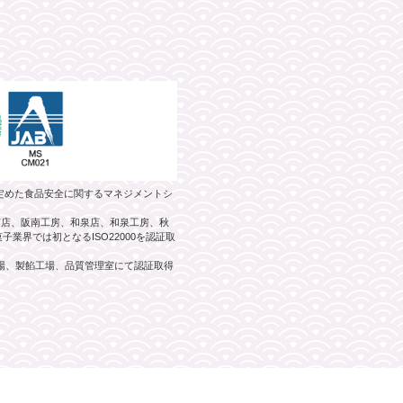
）が定めた食品安全に関するマネジメントシ
阪南店、阪南工房、和泉店、和泉工房、秋
業界では初となるISO22000を認証取
工場、製餡工場、品質管理室にて認証取得