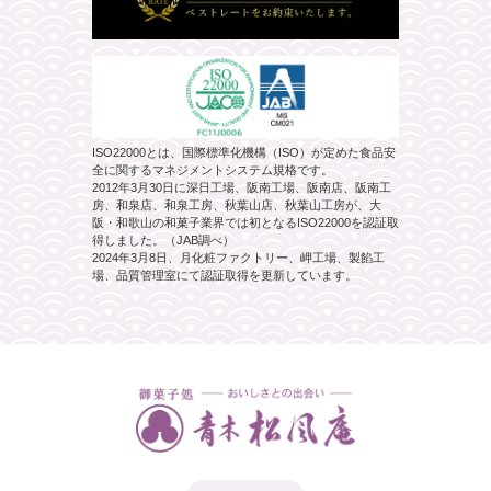
ISO22000とは、国際標準化機構（ISO）が定めた食品安
全に関するマネジメントシステム規格です。
2012年3月30日に深日工場、阪南工場、阪南店、阪南工
房、和泉店、和泉工房、秋葉山店、秋葉山工房が、大
阪・和歌山の和菓子業界では初となるISO22000を認証取
得しました。（JAB調べ）
2024年3月8日、月化粧ファクトリー、岬工場、製餡工
場、品質管理室にて認証取得を更新しています。