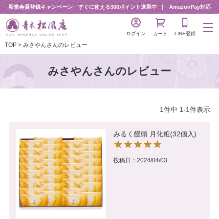
新規会員登録キャンペーン すぐに使える300ポイント進呈中
AmazonPay対応
ログイン
カート
LINE登録
TOP
みさやんさんのレビュー
みさやんさんのレビュー
1
件中
1
-
1
件表示
みるく饅頭 月化粧(32個入)
投稿日
2024/04/03