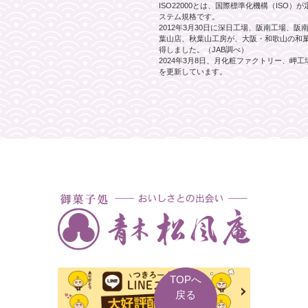
ISO22000とは、国際標準化機構（ISO
ステム規格です。
2012年3月30日に深日工場、阪南工場、
葉山店、秋葉山工房が、大阪・和歌山の和菓子
得しました。（JAB調べ）
2024年3月8日、月化粧ファクトリー、岬
を更新しています。
TOPへ
戻る