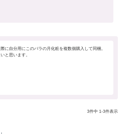
た際に自分用にこのバラの月化粧を複数個購入して同梱。
3
件中
1
-
3
件表示