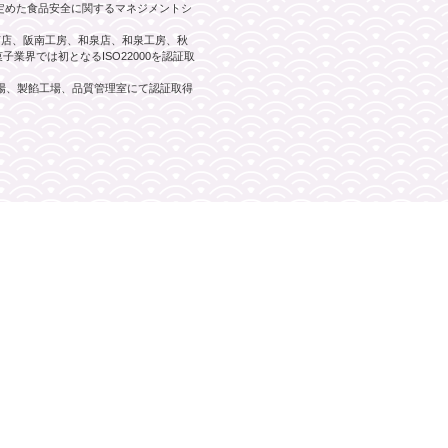
）が定めた食品安全に関するマネジメントシ
阪南店、阪南工房、和泉店、和泉工房、秋
業界では初となるISO22000を認証取
工場、製餡工場、品質管理室にて認証取得