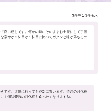
3
件中
1
-
3
件表示
せて良い感じです。何かの時にそのままお土産にして手渡
的な宿命か２杯目が１杯目に比べてガクンと味が落ちるの
好きです。店舗に行っても絶対に買います。普通の月化粧
個に１個は普通の月化粧も食べたくなりますね。