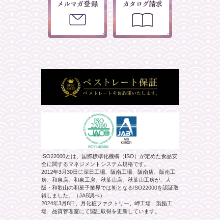
ISO22000とは、国際標準化機構（ISO）が定めた食品安
全に関するマネジメントシステム規格です。
2012年3月30日に深日工場、阪南工場、阪南店、阪南工
房、和泉店、和泉工房、秋葉山店、秋葉山工房が、大
阪・和歌山の和菓子業界では初となるISO22000を認証取
得しました。（JAB調べ）
2024年3月8日、月化粧ファクトリー、岬工場、製餡工
場、品質管理室にて認証取得を更新しています。