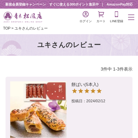
新規会員登録キャンペーン すぐに使える300ポイント進呈中
AmazonPay対応
ログイン
カート
LINE登録
TOP
ユキさんのレビュー
ユキさんのレビュー
3
件中
1
-
3
件表示
餅ぱい(5本入)
投稿日
2024/02/12