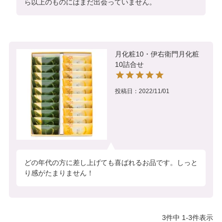
ら以上のものにはまだ出会っていません。
月化粧10・伊右衛門月化粧
10詰合せ
投稿日
2022/11/01
どの年代の方に差し上げても喜ばれるお品です。しっと
り感がたまりません！
3
件中
1
-
3
件表示