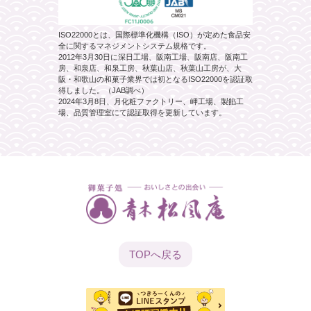
ISO22000とは、国際標準化機構（ISO）が定めた食品安
全に関するマネジメントシステム規格です。
2012年3月30日に深日工場、阪南工場、阪南店、阪南工
房、和泉店、和泉工房、秋葉山店、秋葉山工房が、大
阪・和歌山の和菓子業界では初となるISO22000を認証取
得しました。（JAB調べ）
2024年3月8日、月化粧ファクトリー、岬工場、製餡工
場、品質管理室にて認証取得を更新しています。
TOPへ
戻る