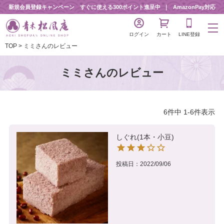
新規会員登録キャンペーン すぐに使える300ポイント進呈中
AmazonPay対応
ログイン
カート
LINE登録
TOP
ミミさんのレビュー
ミミさんのレビュー
6
件中
1
-
6
件表示
しぐれ(1本・小豆)
投稿日
2022/09/06