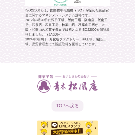
ISO22000とは、国際標準化機構（ISO）が定めた食品安
全に関するマネジメントシステム規格です。
2012年3月30日に深日工場、阪南工場、阪南店、阪南工
房、和泉店、和泉工房、秋葉山店、秋葉山工房が、大
阪・和歌山の和菓子業界では初となるISO22000を認証取
得しました。（JAB調べ）
2024年3月8日、月化粧ファクトリー、岬工場、製餡工
場、品質管理室にて認証取得を更新しています。
TOPへ
戻る