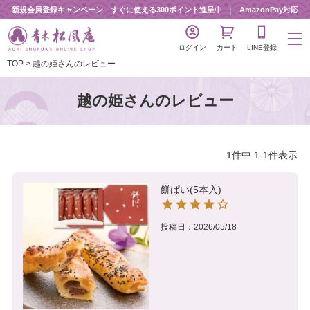
新規会員登録キャンペーン すぐに使える300ポイント進呈中
AmazonPay対応
ログイン
カート
LINE登録
TOP
越の姫さんのレビュー
越の姫さんのレビュー
1
件中
1
-
1
件表示
餅ぱい(5本入)
投稿日
2026/05/18