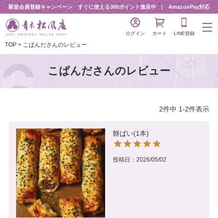
新規会員登録キャンペーン すぐに使える300ポイント進呈中
AmazonPay対応
ログイン
カート
LINE登録
TOP
こぱんださんのレビュー
こぱんださんのレビュー
2
件中
1
-
2
件表示
餅ぱい(1本)
投稿日
2026/05/02