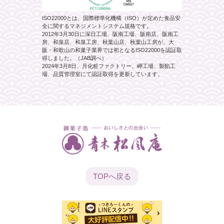
ISO22000とは、国際標準化機構（ISO）が定めた食品安
全に関するマネジメントシステム規格です。
2012年3月30日に深日工場、阪南工場、阪南店、阪南工
房、和泉店、和泉工房、秋葉山店、秋葉山工房が、大
阪・和歌山の和菓子業界では初となるISO22000を認証取
得しました。（JAB調べ）
2024年3月8日、月化粧ファクトリー、岬工場、製餡工
場、品質管理室にて認証取得を更新しています。
TOPへ
戻る