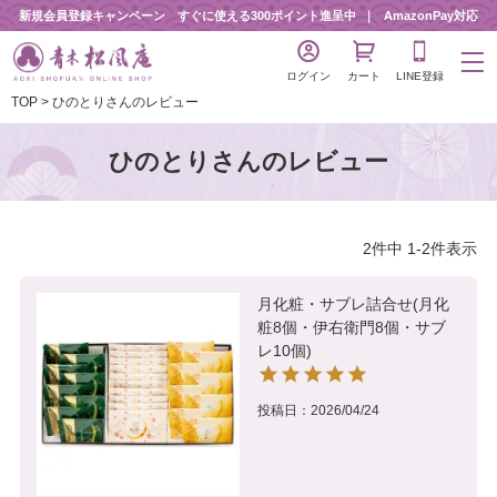
新規会員登録キャンペーン すぐに使える300ポイント進呈中
AmazonPay対応
ログイン
カート
LINE登録
TOP
ひのとりさんのレビュー
ひのとりさんのレビュー
2
件中
1
-
2
件表示
月化粧・サブレ詰合せ(月化
粧8個・伊右衛門8個・サブ
レ10個)
投稿日
2026/04/24