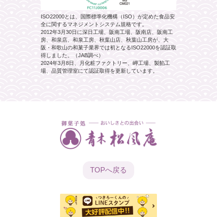
ISO22000とは、国際標準化機構（ISO）が定めた食品安
全に関するマネジメントシステム規格です。
2012年3月30日に深日工場、阪南工場、阪南店、阪南工
房、和泉店、和泉工房、秋葉山店、秋葉山工房が、大
阪・和歌山の和菓子業界では初となるISO22000を認証取
得しました。（JAB調べ）
2024年3月8日、月化粧ファクトリー、岬工場、製餡工
場、品質管理室にて認証取得を更新しています。
TOPへ
戻る