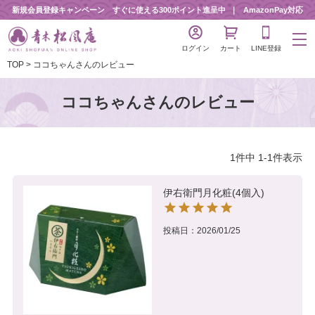
新規会員登録キャンペーン すぐに使える300ポイント進呈中
AmazonPay対応
ログイン
カート
LINE登録
TOP
ココちゃんさんのレビュー
ココちゃんさんのレビュー
1
件中
1
-
1
件表示
伊右衛門月化粧(4個入)
投稿日
2026/01/25