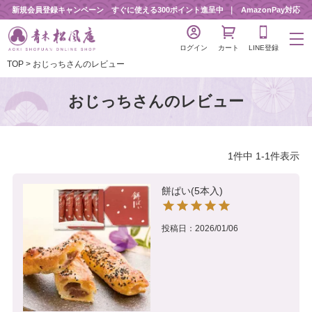
新規会員登録キャンペーン すぐに使える300ポイント進呈中
AmazonPay対応
ログイン
カート
LINE登録
TOP
おじっちさんのレビュー
おじっちさんのレビュー
1
件中
1
-
1
件表示
餅ぱい(5本入)
投稿日
2026/01/06