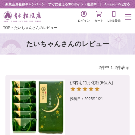
新規会員登録キャンペーン すぐに使える300ポイント進呈中
AmazonPay対応
ログイン
カート
LINE登録
TOP
たいちゃんさんのレビュー
たいちゃんさんのレビュー
2
件中
1
-
2
件表示
伊右衛門月化粧(6個入)
投稿日
2025/11/21