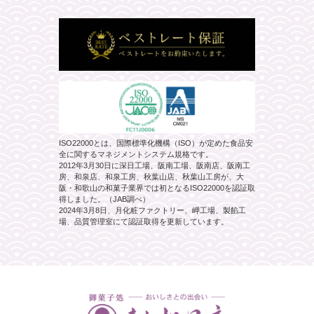
ISO22000とは、国際標準化機構（ISO）が定めた食品安
全に関するマネジメントシステム規格です。
2012年3月30日に深日工場、阪南工場、阪南店、阪南工
房、和泉店、和泉工房、秋葉山店、秋葉山工房が、大
阪・和歌山の和菓子業界では初となるISO22000を認証取
得しました。（JAB調べ）
2024年3月8日、月化粧ファクトリー、岬工場、製餡工
場、品質管理室にて認証取得を更新しています。