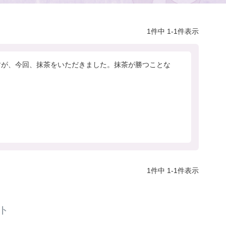
1
件中
1
-
1
件表示
すが、今回、抹茶をいただきました。抹茶が勝つことな
1
件中
1
-
1
件表示
ト