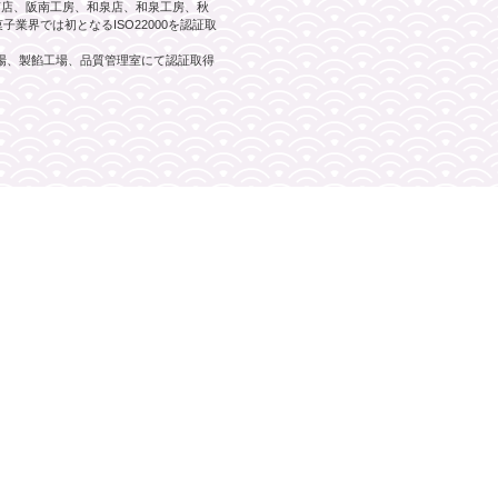
阪南店、阪南工房、和泉店、和泉工房、秋
業界では初となるISO22000を認証取
工場、製餡工場、品質管理室にて認証取得